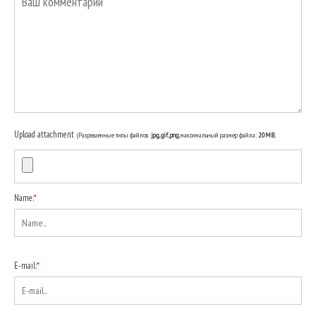
Upload attachment
(Разрешенные типы файлов:
jpg, gif, png
, максимальный размер файла:
20MB.
Name:
*
E-mail:
*