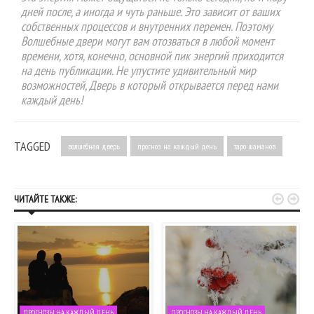
дней после, а иногда и чуть раньше. Это зависит от ваших
собственных процессов и внутренних перемен. Поэтому
Волшебные двери могут вам отозваться в любой момент
времени, хотя, конечно, основной пик энергий приходится
на день публикации. Не упустите удивительный мир
возможностей, Дверь в который открывается перед нами
каждый день!
TAGGED
волшебная дверь
прогноз на каждый день
таро шаманов


ЧИТАЙТЕ ТАКЖЕ:
ПРОГНОЗЫ НА КАЖДЫЙ ДЕНЬ
ПРОГНОЗЫ НА КАЖДЫЙ ДЕНЬ