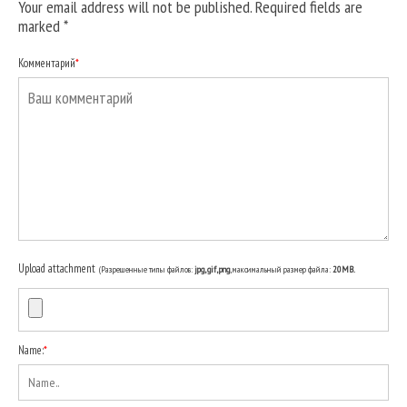
Your email address will not be published. Required fields are
marked
*
Комментарий
*
Upload attachment
(Разрешенные типы файлов:
jpg, gif, png
, максимальный размер файла:
20MB.
Name:
*