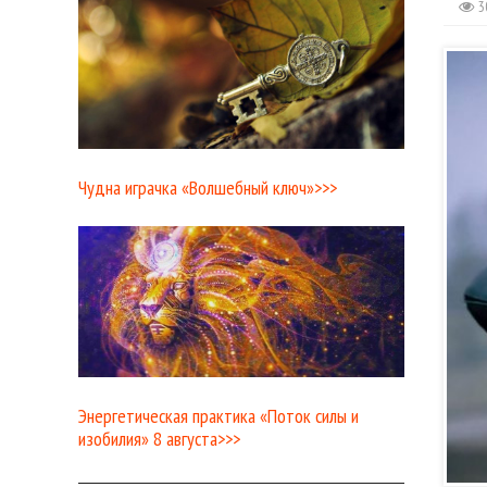
3
Чудна играчка «Волшебный ключ»>>>
Энергетическая практика «Поток силы и
изобилия» 8 августа>>>