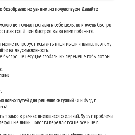
то безобразие не увидим, но почувствуем. Давайте
ожно не только поставить себе цель, но и очень быстро
стигаются. И чем быстрее вы за ними побежите.
атмение попробует исказить наши мысли и планы, поэтому
яйте на двусмысленность.
е быстро, не несущие глобальных перемен. Чтобы потом
о.
ыжник.
.
ия новых путей для решения ситуаций
. Они будут
есь!
ать только в рамках имеющихся сведений. Будут проблемы
ефонные линии, новости передаются не все и не в
, знаки — все посвящено прошлому. Можно заглянуть в