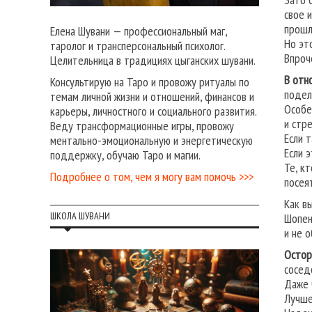
свое 
прошл
Елена Шувани — профессиональный маг,
Но эт
таролог и трансперсональный психолог.
Впроч
Целительница в традициях цыганских шувани.
В отн
Консультирую на Таро и провожу ритуалы по
подел
темам личной жизни и отношений, финансов и
Особе
карьеры, личностного и социального развития.
и стр
Веду трансформационные игры, провожу
Если т
ментально-эмоциональную и энергетическую
Если 
поддержку, обучаю Таро и магии.
Те, к
Подробнее о том, чем я могу вам помочь >>>
посея
Как в
ШКОЛА ШУВАНИ
Шопен
и не 
Остор
сосед
Даже 
Лучше