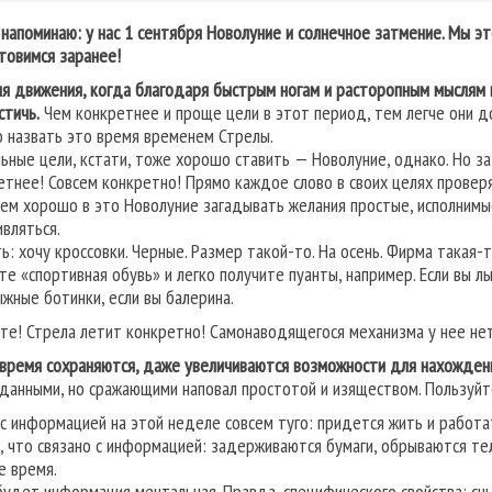
 напоминаю: у нас 1 сентября Новолуние и солнечное затмение. Мы э
товимся заранее!
я движения, когда благодаря быстрым ногам и расторопным мыслям м
стичь.
Чем конкретнее и проще цели в этот период, тем легче они до
 назвать это время временем Стрелы.
льные цели, кстати, тоже хорошо ставить — Новолуние, однако. Но з
етнее! Совсем конкретно! Прямо каждое слово в своих целях провер
сем хорошо в это Новолуние загадывать желания простые, исполнимы
ивляться.
ь: хочу кроссовки. Черные. Размер такой-то. На осень. Фирма такая-т
те «спортивная обувь» и легко получите пуанты, например. Если вы л
ыжные ботинки, если вы балерина.
те! Стрела летит конкретно! Самонаводящегося механизма у нее нет
 время сохраняются, даже увеличиваются возможности для нахожден
данными, но сражающими наповал простотой и изяществом. Пользуйт
 с информацией на этой неделе совсем туго: придется жить и работ
, что связано с информацией: задерживаются бумаги, обрываются тел
е время.
будет информация ментальная. Правда, специфического свойства: сны