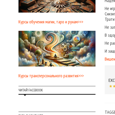
Надеюс
Не иг
Снизи
Трати
Курсы обучения магии, таро и рунам>>>
Не за
В здо
Не ра
И защ
Вишен
Курсы трансперсонального развития>>>
EXC
ЧИТАЙ FACEBOOK
TAGG