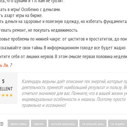
ь, что цунами и т.п. нам не грозит.
рать в игры! Особенно с деньгами.
ть азарт игры на бирже.
ть деньги на здоровье и полезную одежду, но избегать фундаментал
тевать ремонт, не покупать недвижимость.
ровье проблемы по нижней чакре: от циститов и простатитов, до пон
ссказывайте свои тайны. В информационном голоде все будет жадно
итите себя от лишних нервов. В этом смысле первая половина недел
ь Ли.
?
5
Календарь ведьмы даёт описание тех энергий, которые пр
деятельность принесёт наибольший результат и пользу. 
ELLENT
отметьте значимое для вас. Помните, что в вашей жизни 
индивидуальные особенности и нюансы. Поэтому просто 
правильно и осознанно!
ED
время стрелы
гороскоп
лунный календарь
на каждый день
на неделю