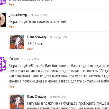
Reply
عشتار‎‎(Иштар)
31 августа, 2016
Здравствуйте. во сколько затмение?
Reply
Elena Shuwany
01 сентября, 2016
12-03 мск
Reply
Юляня
31 августа, 2016
Здравствуйте!Спасибо Вам большое за Ваш труд и всегда инт
них.всегда их читаю и стараюсь придерживаться советам.)Подс
или записывать новые цели и желания( сразу после затмения где
можно в течении дня ) и можно завтра делать ритуалы на любовь
Reply
Elena Shuwany
31 августа, 2016
Ритуалы и практики на будущее проводить лучше не
время затмения и до него хорошее время для очис