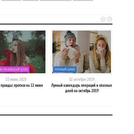


ЗЫ НА КАЖДЫЙ ДЕНЬ
ЛУННЫЙ ЦИКЛ
ПРОГНОЗЫ
22 июня, 2020
02 октября, 2019
правды: прогноз на 22 июня
Лунный календарь операций и опасных
Время труд
дней на октябрь 2019