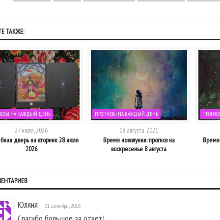
Е ТАКЖЕ:
НОЗЫ НА КАЖДЫЙ ДЕНЬ
ПРОГНОЗЫ НА КАЖДЫЙ ДЕНЬ
ПРОГНО
27 июля, 2026
08 августа, 2021
бная дверь на вторник 28 июля
Время новолуния: прогноз на
Время 
2026
воскресенье 8 августа
МЕНТАРИЕВ
Юляня
01 сентября, 2016
Спасибо большое за ответ!