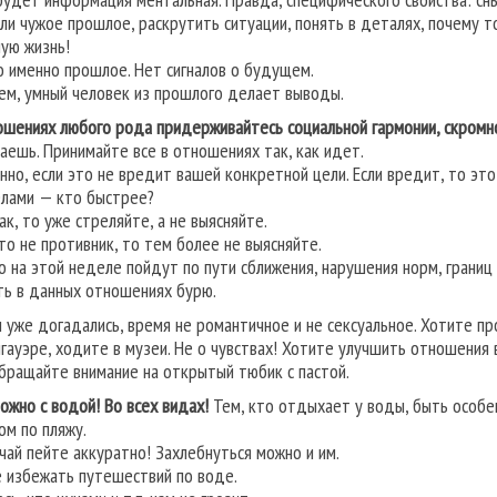
или чужое прошлое, раскрутить ситуации, понять в деталях, почему то
ую жизнь!
о именно прошлое. Нет сигналов о будущем.
ем, умный человек из прошлого делает выводы.
ошениях любого рода придерживайтесь социальной гармонии, скромн
аешь. Принимайте все в отношениях так, как идет.
нно, если это не вредит вашей конкретной цели. Если вредит, то это
елами — кто быстрее?
ак, то уже стреляйте, а не выясняйте.
это не противник, то тем более не выясняйте.
то на этой неделе пойдут по пути сближения, нарушения норм, границ 
ть в данных отношениях бурю.
ы уже догадались, время не романтичное и не сексуальное. Хотите п
гауэре, ходите в музеи. Не о чувствах! Хотите улучшить отношения 
обращайте внимание на открытый тюбик с пастой.
ожно с водой! Во всех видах!
Тем, кто отдыхает у воды, быть особе
ом по пляжу.
чай пейте аккуратно! Захлебнуться можно и им.
 избежать путешествий по воде.