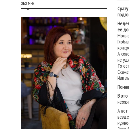
ОБО МНЕ
Сразу
подго
Недел
ее до
Можно
Глоба
конкр
А сов
не уд
То ест
Скаже
Или л
Помни
В это
неожи
А вот
везде
нужно
Зато 