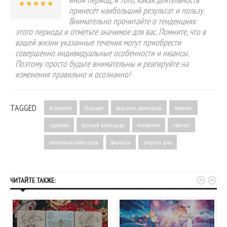
принесёт наибольший результат и пользу.
Внимательно прочитайте о тенденциях
этого периода и отметьте значимое для вас. Помните, что в
вашей жизни указанные течения могут приобрести
совершенно индивидуальные особенности и нюансы.
Поэтому просто будьте внимательны и реагируйте на
изменения правильно и осознанно!
TAGGED
астрология
будущее
ведьмин календарь
гороскоп
здоровье
лунный календарь
отношения
прогноз
солнечный календарь
финансы
энергии дня


ЧИТАЙТЕ ТАКЖЕ: