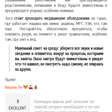
родственниками, попавшими в беду. Будьте внимательны и
предупредите родных, особенно пожилых.
Зато
стоит проходить медицинские обследования
, но такие,
где работает машина или химия: анализы, МРТ, УЗИ, что там
еще… Постарайтесь обязательно прогуляться, чтобы
освежить разум, но помните о риске травматизма, особенно
там, где снег и лед.
Маленький совет на среду: уберите все звуки и новые
сведения и оглянитесь вокруг на процессы, которыми
вы заняты. Глаза завтра будут внимательны и увидят
что-то важное, но смотреть надо самому, не опираясь
на других.
Удачи!
Вишень Ли
5
Календарь ведьмы даёт описание тех
энергий, которые преобладают в тот или
EXCELLENT
иной период, и того, какая деятельность