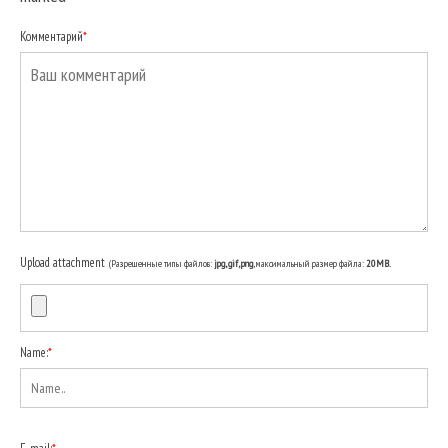
Комментарий
*
Upload attachment
(Разрешенные типы файлов:
jpg, gif, png
, максимальный размер файла:
20MB.
Name:
*