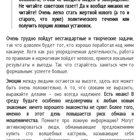
Не читайте советских газет! Да и вообще никаких не
читайте! Очень легко стать жертвой нового (а то и
старого, что хуже) политического течения или
получить порцию ложных установок.
Очень трудно пойдут нестандартные и творческие задачи
,
так что доволен будет тот, кто хорошо поработал над ними
накануне. Хотя как раз упорядоченная деятельность, работа
по правилам и нормативам пойдет неплохо, принеся локальные
результаты и выгоды. Так что старайтесь заняться чем-то
формальным: успеете больше.
Эмоции
между людьми остаются на высоте, здесь все может
быть очень положительно. А то, что словами не выразить,
выражайте делами – оно всегда надежнее.
Есть нюанс! В
среду будьте особенно недоверчивы к любым новым
знакомым: ничего хорошего знакомства не сулят. Более того,
именно в этот день повышается риск обмана и
мошенничества.
Помните про ложную информацию? Могут
активизироваться люди, обманывающие предложениями
купить сто волшебных кастрюль, называющие себя
социальными работниками или притворяющиеся