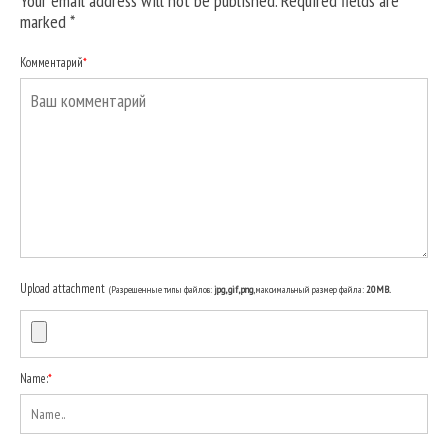
Your email address will not be published. Required fields are
marked
*
Комментарий
*
Upload attachment
(Разрешенные типы файлов:
jpg, gif, png
, максимальный размер файла:
20MB.
Name:
*