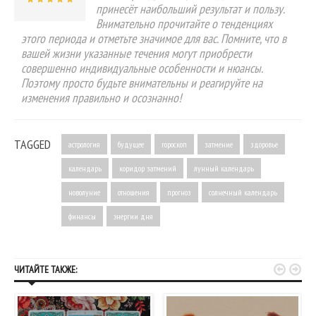
принесёт наибольший результат и пользу.
Внимательно прочитайте о тенденциях
этого периода и отметьте значимое для вас. Помните, что в
вашей жизни указанные течения могут приобрести
совершенно индивидуальные особенности и нюансы.
Поэтому просто будьте внимательны и реагируйте на
изменения правильно и осознанно!
TAGGED
астрология
будущее
гороскоп
затмение
здоровье
календарь
коридор затмений
лунный календарь
новолуние
отношения
прогноз
солнечный календарь
финансы
энергии дня


ЧИТАЙТЕ ТАКЖЕ: