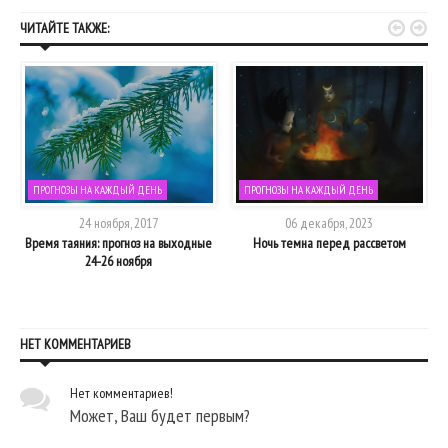


ЧИТАЙТЕ ТАКЖЕ:
ПРОГНОЗЫ НА КАЖДЫЙ ДЕНЬ
ПРОГНОЗЫ НА КАЖДЫЙ ДЕНЬ
24 ноября, 2017
06 декабря, 2023
2
Время таяния: прогноз на выходные
Ночь темна перед рассветом
24-26 ноября
НЕТ КОММЕНТАРИЕВ
Нет комментариев!
Может, Ваш будет первым?