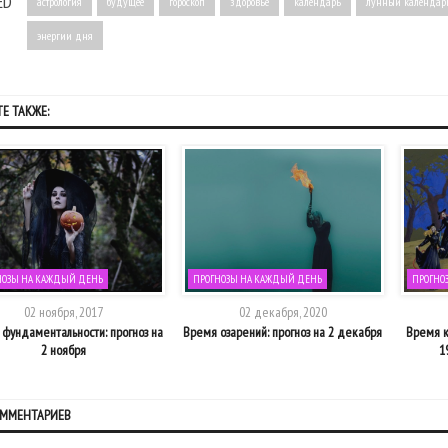
ED
астрология
будущее
гороскоп
здоровье
календарь
лунный календар
энергии дня
Е ТАКЖЕ:
НОЗЫ НА КАЖДЫЙ ДЕНЬ
ПРОГНОЗЫ НА КАЖДЫЙ ДЕНЬ
ПРОГНО
02 ноября, 2017
02 декабря, 2020
фундаментальности: прогноз на
Время озарений: прогноз на 2 декабря
Время к
2 ноября
1
ОММЕНТАРИЕВ