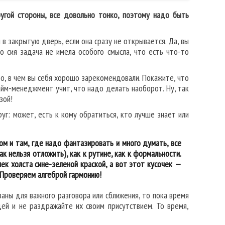
ругой стороны, все довольно тонко, поэтому надо быть
в закрытую дверь, если она сразу не открывается. Да, вы
о сия задача не имела особого смысла, что есть что-то
, в чем вы себя хорошо зарекомендовали. Покажите, что
тайм-менеджмент учит, что надо делать наоборот. Ну, так
зой!
руг: может, есть к кому обратиться, кто лучше знает или
ом и там, где надо фантазировать и много думать, все
ак нельзя отложить), как к рутине, как к формальности.
чек холста сине-зеленой краской, а вот этот кусочек —
 Проверяем алгеброй гармонию!
ваны для важного разговора или сближения, то пока время
ей и не раздражайте их своим присутствием. То время,