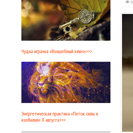
6
Чудна играчка «Волшебный ключ»>>>
Энергетическая практика «Поток силы и
изобилия» 8 августа>>>