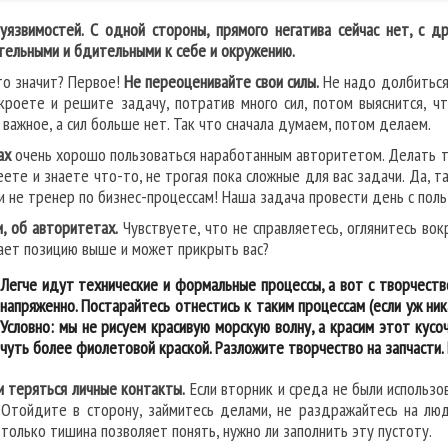
уязвимостей. С одной стороны, прямого негатива сейчас нет, с д
тельными и бдительными к себе и окружению.
то значит? Первое!
Не переоценивайте свои силы.
Не надо долбиться 
кроете и решите задачу, потратив много сил, потом выяснится, чт
 важное, а сил больше нет. Так что сначала думаем, потом делаем.
ах
очень хорошо пользоваться наработанным авторитетом. Делать то
еете и знаете что-то, не трогая пока сложные для вас задачи. Да, 
 и не тренер по бизнес-процессам! Наша задача провести день с поль
и, об авторитетах.
Чувствуете, что не справляетесь, оглянитесь вок
ает позицию выше и может прикрыть вас?
Легче идут технические и формальные процессы, а вот с творчеств
напряженно. Постарайтесь отнестись к таким процессам (если уж ник
Условно: мы не рисуем красивую морскую волну, а красим этот кусо
чуть более фиолетовой краской. Разложите творчество на запчасти.
и теряться личные контакты.
Если вторник и среда не были использо
 Отойдите в сторону, займитесь делами, не раздражайтесь на люд
 только тишина позволяет понять, нужно ли заполнить эту пустоту.