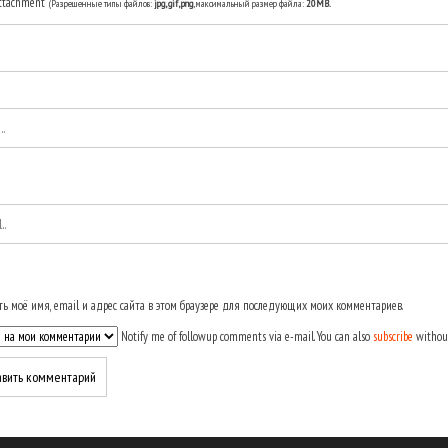
ttachment
(Разрешенные типы файлов:
jpg, gif, png
, максимальный размер файла:
20MB.
ь моё имя, email и адрес сайта в этом браузере для последующих моих комментариев.
Notify me of followup comments via e-mail. You can also
subscribe
withou