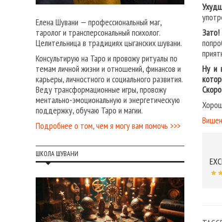
Ухудш
употр
Елена Шувани — профессиональный маг,
Зато!
таролог и трансперсональный психолог.
попро
Целительница в традициях цыганских шувани.
прият
Консультирую на Таро и провожу ритуалы по
Ну и 
темам личной жизни и отношений, финансов и
котор
карьеры, личностного и социального развития.
Скоро
Веду трансформационные игры, провожу
ментально-эмоциональную и энергетическую
Хорош
поддержку, обучаю Таро и магии.
Вишен
Подробнее о том, чем я могу вам помочь >>>
ШКОЛА ШУВАНИ
EXC