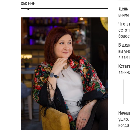
ОБО МНЕ
День 
внима
Что э
ее от
более
В дел
вы ум
я вам
Кстат
заним
Начал
ушло.
когда