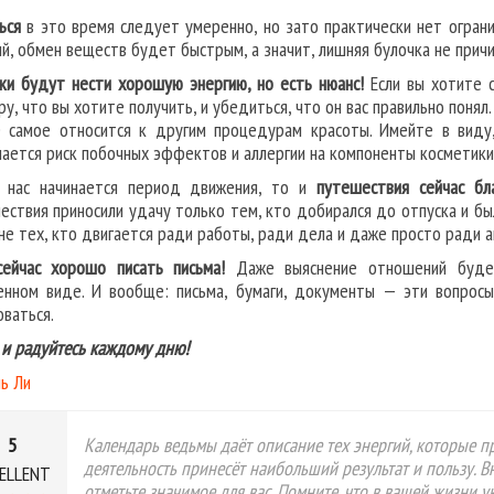
ься
в это время следует умеренно, но зато практически нет ограни
ий, обмен веществ будет быстрым, а значит, лишняя булочка не прич
ки будут нести хорошую энергию, но есть нюанс!
Если вы хотите с
ру, что вы хотите получить, и убедиться, что он вас правильно поня
 самое относится к другим процедурам красоты. Имейте в виду
ается риск побочных эффектов и аллергии на компоненты косметики
 нас начинается период движения, то и
путешествия сейчас бла
ествия приносили удачу только тем, кто добирался до отпуска и был
не тех, кто двигается ради работы, ради дела и даже просто ради а
ейчас хорошо писать письма!
Даже выяснение отношений будет 
енном виде. И вообще: письма, бумаги, документы — эти вопрос
оваться.
 и радуйтесь каждому дню!
ь Ли
5
Календарь ведьмы даёт описание тех энергий, которые пр
деятельность принесёт наибольший результат и пользу. 
ELLENT
отметьте значимое для вас. Помните, что в вашей жизни 