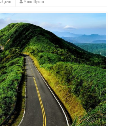
ый день
Магия Шувани