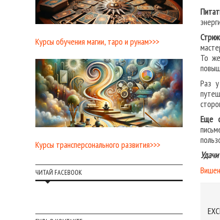
Питат
энерг
Стриж
Курсы обучения магии, таро и рунам>>>
масте
То же
повыш
Раз у
путеш
сторо
Еще с
письм
польз
Курсы трансперсонального развития>>>
Удачи
Вишен
ЧИТАЙ FACEBOOK
EXC