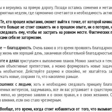
ы и вернулись на прямую дорогу. Позади остались сомнения и метан
приятных недели, где гармонично сочетаются и необходимость активн
Те, кто прошел испытания, сможет выйти к точке, от которой начин
что больше не стоит сожалеть ни о прошлом опыте, ни о потерях, н
следовать ему, чтобы не застрять на ровном месте. Фактических п
сами себя не затормозим.
е — благодарность.
Очень важно в это время проявлять благодарнос
му жизнь или хороший день, заканчивая обязательной благодарностью
оте и делах
приступаем к выполнению планов. Можно заняться и тем,
ыли объективные препятствия, а можно формировать новые задачи
ь необъятное. Действуйте разумно и спокойно, не хватайтесь за
екать новые, сохраняя то, что накоплено раньше.
ошениях с людьми
, хоть и необходимо следовать принципу благ
венных интересов, задумываясь, все ли вас устраивает в существу
, мягко, но уверенно заявляя и о своих правах, и о своих желаниях.
о влияния, если оно стало чрезмерным.
Вообще, это время, когда стоит избавляться от того, что вызывае