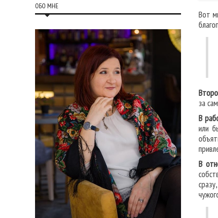
ОБО МНЕ
Вот м
благо
Второ
за са
В раб
или б
объят
привл
В отн
собст
сразу
чужог