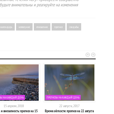
будьте внимательны и реагируйте на изменения
 календарь
новолуние
отношения
прогноз
свадьбы


ЗЫ НА КАЖДЫЙ ДЕНЬ
ПРОГНОЗЫ НА КАЖДЫЙ ДЕНЬ
ПРОГНОЗЫ
15 апреля, 2018
22 августа, 2017
 и внезапность: прогноз на 15
Время лёгкости: прогноз на 22 августа
Нетороп