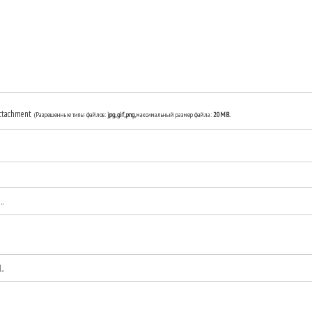
ttachment
(Разрешенные типы файлов:
jpg, gif, png
, максимальный размер файла:
20MB.