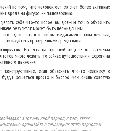
чений по тому, что человек ест: за счет более активных
инит вреда ни фигуре, ни пищеварению.
делать себе что-то новое, вы должны точно объяснить
л. Иначе результат может быть неожиданным.
, что здесь, как и в любом медикаментозном лечении,
 — пользуйтесь проверенными средствами.
гоприятны.
Но если на прошлой неделе до затмения
 готов много лежать, то сейчас путешествия и дороги на
ктивного движения.
конструктивнее, если объяснять что-то человеку в
ы будут решаться просто и быстро, чем очень советую
еобладают в тот или иной период, и того, какая
Внимательно прочитайте о тенденциях этого периода и
указанные течения могут приобрести совершенно