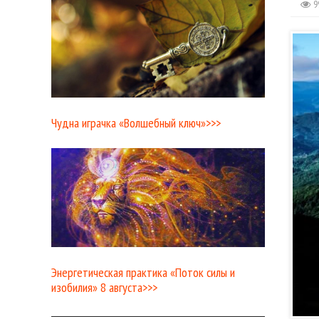
9
Чудна играчка «Волшебный ключ»>>>
Энергетическая практика «Поток силы и
изобилия» 8 августа>>>