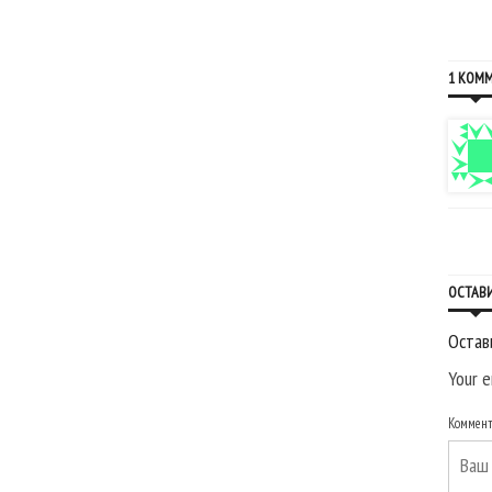
неделю 23-29 сентября
1 КОМ
ОСТАВ
Остав
Your e
Коммен