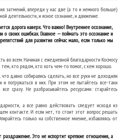
ия затмений, впереди у нас две (а то и немного больше)
ой деятельности, и ясное сознание, и движение.
ается дорога наверх. Что важно! Внутреннее осознание,
и о своих ошибках. Главное — поймать это осознание и
репятствий для развития сейчас мало, если только мы
ть во всем. Начиная с ежедневной благодарности Космосу
 тем, кто рядом, кто хоть чем-то помог, с кем хорошо.
 что давно собирались сделать, но все руки не доходили
 и погружаться в них. При этом не пытайтесь все-таки
 все сразу. Не разбрасывайтесь ресурсами: старайтесь
одарности, а все равно действовать следует исходя из
ющем контакте. И если нет, то стоит этот вопрос решать
 Опирайтесь только на собственное мнение, избавляясь от
т раздражение. Это не испортит крепкие отношения, а