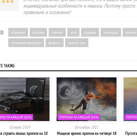
индивидуальные особенности и нюансы. Поэтому просто 
правильно и осознанно!
ED
астрология
будущее
гороскоп
дети
здоровье
календарь
лунный
солнечный календарь
финансы
энергии дня
Е ТАКЖЕ:
НОЗЫ НА КАЖДЫЙ ДЕНЬ
ПРОГНОЗЫ НА КАЖДЫЙ ДЕНЬ
ПРОГНО
10 июля, 2019
18 ноября, 2021
 строить планы: прогноз на 10
Мощное время: прогноз на четверг 18
Пустота