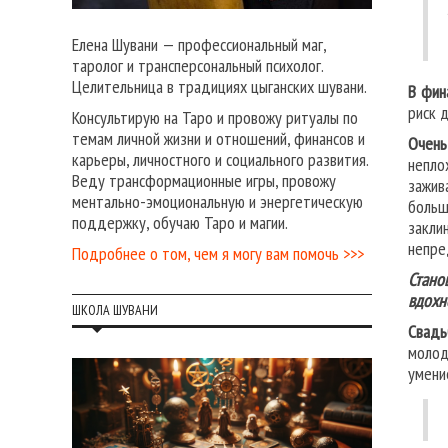
Елена Шувани — профессиональный маг,
таролог и трансперсональный психолог.
Целительница в традициях цыганских шувани.
В фин
риск д
Консультирую на Таро и провожу ритуалы по
темам личной жизни и отношений, финансов и
Очень
карьеры, личностного и социального развития.
непло
Веду трансформационные игры, провожу
зажив
ментально-эмоциональную и энергетическую
больш
поддержку, обучаю Таро и магии.
закли
непре
Подробнее о том, чем я могу вам помочь >>>
Стано
вдохн
ШКОЛА ШУВАНИ
Свадь
молод
умени