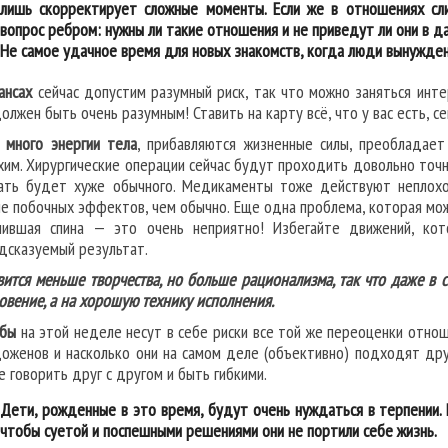
лишь скорректирует сложные моменты. Если же в отношениях сл
вопрос ребром: нужны ли такие отношения и не приведут ли они в д
Не самое удачное время для новых знакомств, когда люди вынужден
ансах
сейчас допустим разумный риск, так что можно заняться инте
олжен быть очень разумным! Ставить на карту всё, что у вас есть, се
 много энергии тела
, прибавляются жизненные силы, преобладает
хим. Хирургические операции сейчас будут проходить довольно точно
ать будет хуже обычного. Медикаменты тоже действуют неплохо
е побочных эффектов, чем обычно. Еще одна проблема, которая мож
нившая спина — это очень неприятно! Избегайте движений, ко
дсказуемый результат.
вится меньше творчества, но больше рационализма, так что даже в с
овение, а на хорошую технику исполнения.
бы
на этой неделе несут в себе риски все той же переоценки отноше
оженов и насколько они на самом деле (объективно) подходят дру
е говорить друг с другом и быть гибкими.
Дети, рожденные в это время, будут очень нуждаться в терпении.
чтобы суетой и поспешными решениями они не портили себе жизнь.