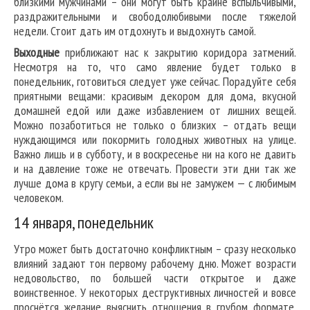
близкими мужчинами – они могут быть крайне вспыльчивыми,
раздражительными и свободолюбивыми после тяжелой
недели. Стоит дать им отдохнуть и выдохнуть самой.
Выходные
приближают нас к закрытию коридора затмений.
Несмотря на то, что само явление будет только в
понедельник, готовиться следует уже сейчас. Порадуйте себя
приятными вещами: красивым декором для дома, вкусной
домашней едой или даже избавлением от лишних вещей.
Можно позаботиться не только о близких – отдать вещи
нуждающимся или покормить голодных животных на улице.
Важно лишь и в субботу, и в воскресенье ни на кого не давить
и на давление тоже не отвечать. Провести эти дни так же
лучше дома в кругу семьи, а если вы не замужем — с любимым
человеком.
14 января, понедельник
Утро может быть достаточно конфликтным – сразу несколько
влияний задают тон первому рабочему дню. Может возрасти
недовольство, по большей части открытое и даже
воинственное. У некоторых деструктивных личностей и вовсе
проснётся желание выяснить отношения в грубом формате.