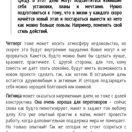
среду. В этот день могут подсветиться изжившие
себя установки, планы и мечтания. Нужно
подготовиться к тому, что в жизни у каждого скоро
начнётся новый этап и постараться вынести из него
как можно больше пользы. Например, поменять свой
стиль действий.
Четверг
тоже может носить атмосферу недовольства, но
скорее это будут внутренние ощущения. Вовне могут и не
прорваться. Кажется, будто можно было бы сделать лучше,
красивее, практичнее. С другой стороны, для тех, кому
совесть не даёт спать спокойно, будут иметь возможность в
новом проекте сделать так, как хотели. В остальном день
остаётся дружелюбным и активным. И сегодня подзарядить
себя можно хорошей болтовней или книжкой.
Пятница
может оказаться напряженным днём, но тоже с долей
конструктива.
Она очень хороша для переговоров
– сейчас
слова как будто гипнотизируют, манят и задают тон любому
делу. Кто уже опытный практик в магии, может провести
работу, когда дополнительная поддержка мира не помешает.
Но только опытный! Так же сегодня не стоит ссориться с