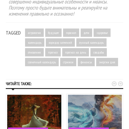
совершенно индивидуальные особенности и нюансы.
Поэтому просто будьте внимательны и реагируйте на
изменения правильно и осознанно!
TAGGED
астрология
будущее
гороскоп
дети
здоровье
календарь
коридор затмений
лунный календарь
отношения
прогноз
прогноз на день
свадьбы
солнечный календарь
стрижки
финансы
энергии дня


ЧИТАЙТЕ ТАКЖЕ: