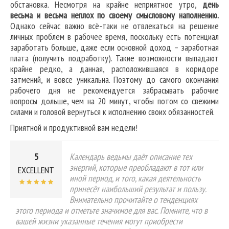
обстановка. Несмотря на крайне неприятное утро,
день
весьма и весьма неплох по своему смысловому наполнению.
Однако сейчас важно всё-таки не отвлекаться на решение
личных проблем в рабочее время, поскольку есть потенциал
заработать больше, даже если основной доход – заработная
плата (получить подработку). Такие возможности выпадают
крайне редко, а данная, расположившаяся в коридоре
затмений, и вовсе уникальна. Поэтому до самого окончания
рабочего дня не рекомендуется забрасывать рабочие
вопросы дольше, чем на 20 минут, чтобы потом со свежими
силами и головой вернуться к исполнению своих обязанностей.
Приятной и продуктивной вам недели!
5
Календарь ведьмы даёт описание тех
энергий, которые преобладают в тот или
EXCELLENT
иной период, и того, какая деятельность
принесёт наибольший результат и пользу.
Внимательно прочитайте о тенденциях
этого периода и отметьте значимое для вас. Помните, что в
вашей жизни указанные течения могут приобрести