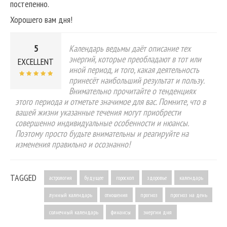
постепенно.
Хорошего вам дня!
5
Календарь ведьмы даёт описание тех
энергий, которые преобладают в тот или
EXCELLENT
иной период, и того, какая деятельность
принесёт наибольший результат и пользу.
Внимательно прочитайте о тенденциях
этого периода и отметьте значимое для вас. Помните, что в
вашей жизни указанные течения могут приобрести
совершенно индивидуальные особенности и нюансы.
Поэтому просто будьте внимательны и реагируйте на
изменения правильно и осознанно!
TAGGED
астрология
будущее
гороскоп
здоровье
календарь
лунный календарь
отношения
прогноз
прогноз на день
солнечный календарь
финансы
энергии дня