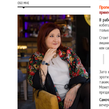
ОБО МНЕ
Прогн
прине
В раб
избег
тольк
Стоит
лишни
или с
Зато 
эроти
таким,
Может
предв
Самоч
вечер