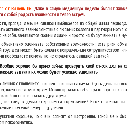
оз от Вишень Ли:
Даже в самую медленную неделю бывают живые я
ся с собой радость взаимности и тепло встреч.
оте
, правда, день не слишком выбивается из общей линии периода.
ать активного взаимодействия с людьми: коллеги и партнеры могут 
о на себя, занимаются своими делами и просто не будут вникать в чу
 объективно оценивать собственные возможности: есть риск обман
й груз дел может быть связан с
неправильным сотрудничеством
: ил
ами пообещаете помочь, но не справитесь с лишней задачей.
Вообще хорошо бы прямо сейчас проверить свой список дел на се
важные задачи и их можно будет успешно выполнить.
в
личных отношениях
, наконец, закончится пауза. Здесь день напо
зм, влечение друг к другу. Можно проявить себя в разговоре, показа
 какой он есть и принять друг друга.
, поэтому в делах сохраняется торможение? Кто-то спешит на 
кушает веселый вечер с друзьями.
увствие
хорошее, но очень зависит от настроения. Такой день быс
ом психосоматика.