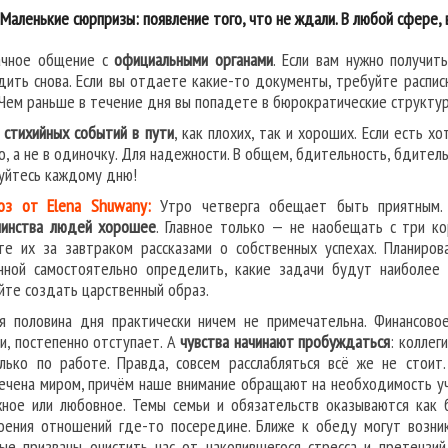
Маленькие сюрпризы: появление того, что не ждали. В любой сфере,
ачное общение с
официальными органами
. Если вам нужно получить
дить снова. Если вы отдаете какие-то документы, требуйте расписку
 Чем раньше в течение дня вы попадете в бюрократические структур
стихийных событий в пути
, как плохих, так и хороших. Если есть х
о, а не в одиночку. Для надежности. В общем, бдительность, бдител
уйтесь каждому дню!
оз от Elena Shuwany:
Утро четверга обещает быть приятным.
инства людей хорошее
. Главное только — не наобещать с три к
те их за завтраком рассказами о собственных успехах. Планиро
нной самостоятельно определить, какие задачи будут наиболее
йте создать царственный образ.
я половина дня практически ничем не примечательна. Финансово
и, постепенно отступает. А
чувства начинают пробуждаться
: коллег
лько по работе. Правда, совсем расслабляться всё же не стои
ечена миром, причём наше внимание обращают на необходимость учи
ное или любовное. Темы семьи и обязательств оказываются как 
оения отношений где-то посередине. Ближе к обеду могут возни
ые призваны очистить нас от накопившегося стресса и претензий