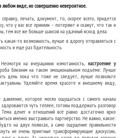
 в любом виде, но совершенно невероятное.
 справку, печать, документ, то, скорее всего, придется
, что у вас все приняли – потеряют и скажут, что так и
ы, тем все же больше шансов на удачный исход дела.
оть какая-то возможность, лучше в дорогу отправляться с
ьность и еще раз бдительность.
 Несмотря на вчерашнюю измотанность,
настроение у
ороба близким на таком эмоциональном подъёме. Лучше
вать день пока что тоже не следует, лучше позвольте
 актуальны. Уделяйте время красоте и внешнему виду,
е давление, которое могло ощущаться с самого начала
и здороваются чуть теплее, готовы поддержать разговор
т. Тема денег и отношений всё равно достаточно ярко
ться именно выстраивать партнёрство. Не важно, какое:
будто на двух полюсах, а само ощущение правильности
кнуть не очень приятные трансформирующие дискуссии,
 друг к другу. За несколько часов до полудня хорошо