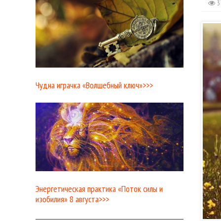
3
Чудна играчка «Волшебный ключ»>>>
Энергетическая практика «Поток силы и
изобилия» 8 августа>>>