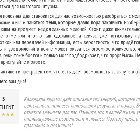
аться для мозгового штурма.
я половина дня становится для нас возможностью разобраться с ме
ажные дела и
заняться теми, которые давно пора закончить
. Разбер
рхивы на предмет недоделанных мелочей. Стоит даже внимательно
е отметили что-то как сделанное, а сейчас уже потихоньку на
откой или передачей информации, есть вероятность, что придётс
ы и уведомлений в почте может оказаться огромное количество, ч
я, руки тоже боятся и только мозг подбадривает, что прорвёмся». Не
 приступайте к работе.
 активен и прекрасен тем, что есть даёт возможность заглянуть в с
его вам дня!
5
Календарь ведьмы даёт описание тех энергий, которые пр
деятельность принесёт наибольший результат и пользу. 
ELLENT
отметьте значимое для вас. Помните, что в вашей жизни 
индивидуальные особенности и нюансы. Поэтому просто 
правильно и осознанно!