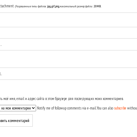
ttachment
(Разрешенные типы файлов:
jpg, gif, png
, максимальный размер файла:
20MB.
ь моё имя, email и адрес сайта в этом браузере для последующих моих комментариев.
Notify me of followup comments via e-mail. You can also
subscribe
withou