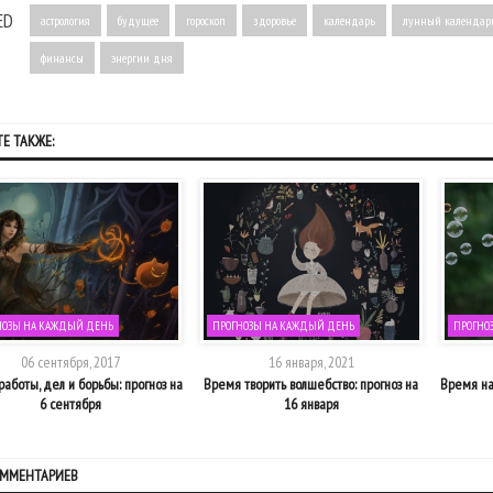
ED
астрология
будущее
гороскоп
здоровье
календарь
лунный календар
финансы
энергии дня
Е ТАКЖЕ:
НОЗЫ НА КАЖДЫЙ ДЕНЬ
ПРОГНОЗЫ НА КАЖДЫЙ ДЕНЬ
ПРОГНО
06 сентября, 2017
16 января, 2021
аботы, дел и борьбы: прогноз на
Время творить волшебство: прогноз на
Время на
6 сентября
16 января
ОММЕНТАРИЕВ