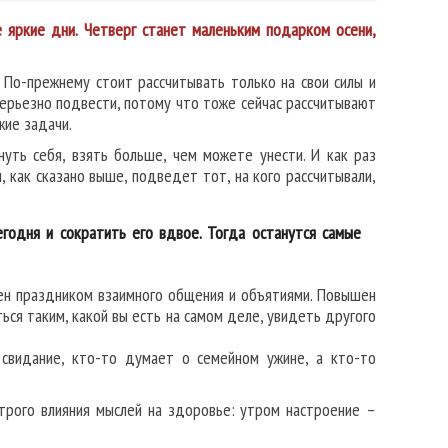
ркие дни. Четверг станет маленьким подарком осени,
 По-прежнему стоит рассчитывать только на свои силы и
серьезно подвести, потому что тоже сейчас рассчитывают
жие задачи.
уть себя, взять больше, чем можете унести. И как раз
и, как сказано выше, подведет тот, на кого рассчитывали,
годня и сократить его вдвое. Тогда останутся самые
лнен праздником взаимного общения и объятиями. Повышен
ться таким, какой вы есть на самом деле, увидеть другого
свидание, кто-то думает о семейном ужине, а кто-то
трого влияния мыслей на здоровье: утром настроение –