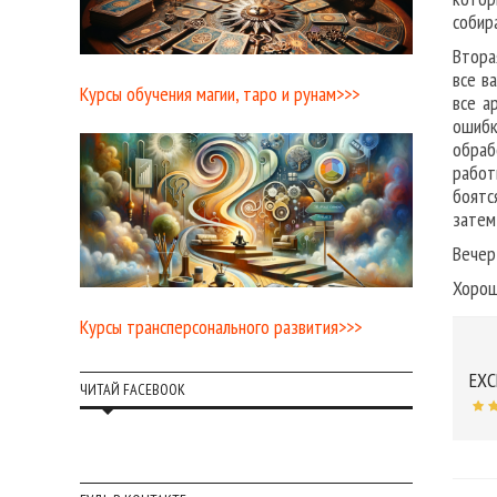
собир
Втора
все в
Курсы обучения магии, таро и рунам>>>
все а
ошибк
обраб
работ
боятс
затем
Вечер
Хорош
Курсы трансперсонального развития>>>
EXC
ЧИТАЙ FACEBOOK