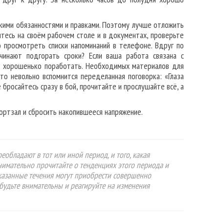
лкими обязанностями и правками. Поэтому лучше отложить
итесь на своём рабочем столе и в документах, проверьте
 просмотреть списки напоминаний в телефоне. Вдруг по
чинают подгорать сроки? Если ваша работа связана с
я хорошенько поработать. Необходимых материалов для
то невольно вспомнится переделанная поговорка: «Глаза
 бросайтесь сразу в бой, прочитайте и прослушайте всё, а
портзал и сбросить накопившееся напряжение.
еобладают в тот или иной период, и того, какая
Внимательно прочитайте о тенденциях этого периода и
указанные течения могут приобрести совершенно
будьте внимательны и реагируйте на изменения