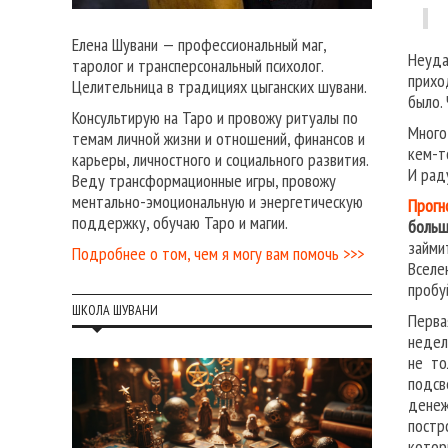
Елена Шувани — профессиональный маг,
Неуд
таролог и трансперсональный психолог.
прихо
Целительница в традициях цыганских шувани.
было.
Консультирую на Таро и провожу ритуалы по
Много
темам личной жизни и отношений, финансов и
кем-т
карьеры, личностного и социального развития.
И рад
Веду трансформационные игры, провожу
ментально-эмоциональную и энергетическую
Прогн
поддержку, обучаю Таро и магии.
больш
займи
Подробнее о том, чем я могу вам помочь >>>
Вселе
пробу
ШКОЛА ШУВАНИ
Перва
недел
не то
подсв
денеж
постр
котор