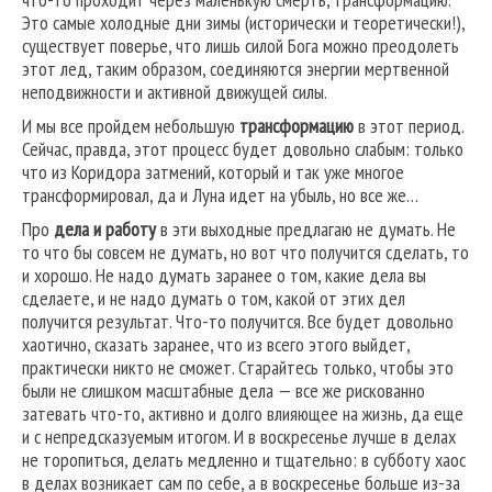
Это самые холодные дни зимы (исторически и теоретически!),
существует поверье, что лишь силой Бога можно преодолеть
этот лед, таким образом, соединяются энергии мертвенной
неподвижности и активной движущей силы.
И мы все пройдем небольшую
трансформацию
в этот период.
Сейчас, правда, этот процесс будет довольно слабым: только
что из Коридора затмений, который и так уже многое
трансформировал, да и Луна идет на убыль, но все же…
Про
дела и работу
в эти выходные предлагаю не думать. Не
то что бы совсем не думать, но вот что получится сделать, то
и хорошо. Не надо думать заранее о том, какие дела вы
сделаете, и не надо думать о том, какой от этих дел
получится результат. Что-то получится. Все будет довольно
хаотично, сказать заранее, что из всего этого выйдет,
практически никто не сможет. Старайтесь только, чтобы это
были не слишком масштабные дела — все же рискованно
затевать что-то, активно и долго влияющее на жизнь, да еще
и с непредсказуемым итогом. И в воскресенье лучше в делах
не торопиться, делать медленно и тщательно: в субботу хаос
в делах возникает сам по себе, а в воскресенье больше из-за