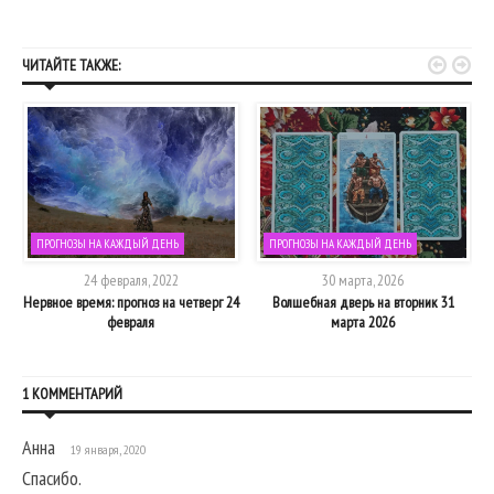


ЧИТАЙТЕ ТАКЖЕ:
ПРОГНОЗЫ НА КАЖДЫЙ ДЕНЬ
ПРОГНОЗЫ НА КАЖДЫЙ ДЕНЬ
24 февраля, 2022
30 марта, 2026
ик
Нервное время: прогноз на четверг 24
Волшебная дверь на вторник 31
февраля
марта 2026
1 КОММЕНТАРИЙ
Анна
19 января, 2020
Спасибо.