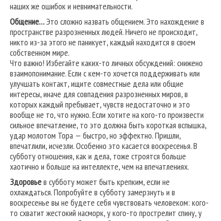
наших же ошибок и невнимательности.
Общение…
Это сложно назвать общением. Это нахождение в
пространстве разрозненных людей. Ничего не происходит,
никто из-за этого не паникует, каждый находится в своем
собственном мире.
Что важно! Избегайте каких-то личных обсуждений: снижено
взаимопонимание. Если с кем-то хочется поддерживать или
улучшать контакт, ищите совместные дела или общие
интересы, иначе для совпадения разрозненных миров, в
которых каждый пребывает, чувств недостаточно и это
вообще не то, что нужно. Если хотите на кого-то произвести
сильное впечатление, то это должна быть короткая вспышка,
удар молотом Тора — быстро, но эффектно. Пришли,
впечатлили, исчезли. Особенно это касается воскресенья. В
субботу отношения, как и дела, тоже строятся больше
хаотично и больше на интеллекте, чем на впечатлениях.
Здоровье
в субботу может быть крепким, если не
охлаждаться. Попробуйте в субботу замерзнуть и в
воскресенье вы не будете себя чувствовать человеком: кого-
то схватит жестокий насморк, у кого-то прострелит спину, у