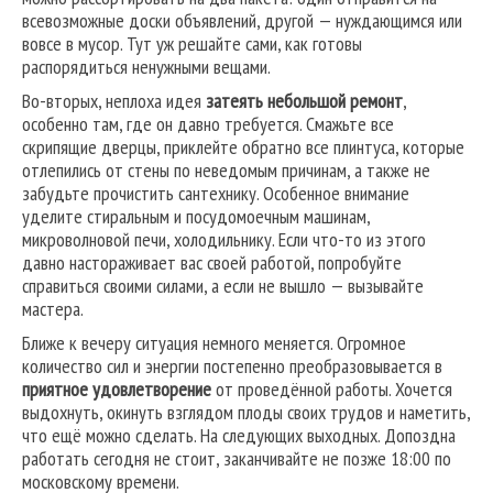
всевозможные доски объявлений, другой — нуждающимся или
вовсе в мусор. Тут уж решайте сами, как готовы
распорядиться ненужными вещами.
Во-вторых, неплоха идея
затеять небольшой ремонт
,
особенно там, где он давно требуется. Смажьте все
скрипящие дверцы, приклейте обратно все плинтуса, которые
отлепились от стены по неведомым причинам, а также не
забудьте прочистить сантехнику. Особенное внимание
уделите стиральным и посудомоечным машинам,
микроволновой печи, холодильнику. Если что-то из этого
давно настораживает вас своей работой, попробуйте
справиться своими силами, а если не вышло — вызывайте
мастера.
Ближе к вечеру ситуация немного меняется. Огромное
количество сил и энергии постепенно преобразовывается в
приятное удовлетворение
от проведённой работы. Хочется
выдохнуть, окинуть взглядом плоды своих трудов и наметить,
что ещё можно сделать. На следующих выходных. Допоздна
работать сегодня не стоит, заканчивайте не позже 18:00 по
московскому времени.