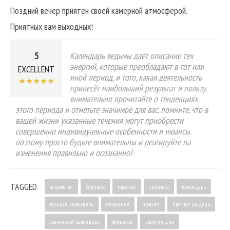
Поздний вечер приятен своей камерной атмосферой.
Приятных вам выходных!
5
Календарь ведьмы даёт описание тех
энергий, которые преобладают в тот или
EXCELLENT
иной период, и того, какая деятельность
принесёт наибольший результат и пользу.
внимательно прочитайте о тенденциях
этого периода и отметьте значимое для вас. помните, что в
вашей жизни указанные течения могут приобрести
совершенно индивидуальные особенности и нюансы.
поэтому просто будьте внимательны и реагируйте на
изменения правильно и осознанно!
TAGGED
астрология
будущее
гороскоп
здоровье
календарь
лунный календарь
отношения
прогноз
прогноз на день
солнечный календарь
финансы
энергии дня