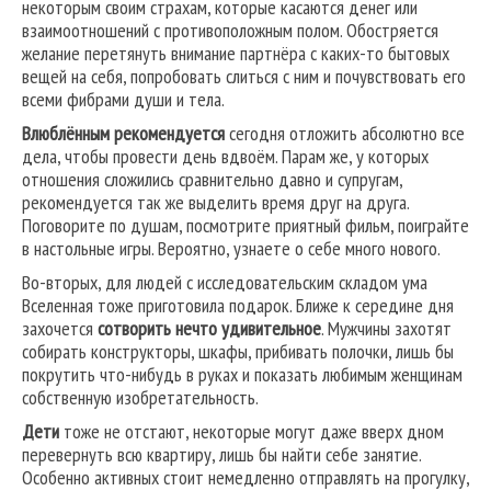
некоторым своим страхам, которые касаются денег или
взаимоотношений с противоположным полом. Обостряется
желание перетянуть внимание партнёра с каких-то бытовых
вещей на себя, попробовать слиться с ним и почувствовать его
всеми фибрами души и тела.
Влюблённым рекомендуется
сегодня отложить абсолютно все
дела, чтобы провести день вдвоём. Парам же, у которых
отношения сложились сравнительно давно и супругам,
рекомендуется так же выделить время друг на друга.
Поговорите по душам, посмотрите приятный фильм, поиграйте
в настольные игры. Вероятно, узнаете о себе много нового.
Во-вторых, для людей с исследовательским складом ума
Вселенная тоже приготовила подарок. Ближе к середине дня
захочется
сотворить нечто удивительное
. Мужчины захотят
собирать конструкторы, шкафы, прибивать полочки, лишь бы
покрутить что-нибудь в руках и показать любимым женщинам
собственную изобретательность.
Дети
тоже не отстают, некоторые могут даже вверх дном
перевернуть всю квартиру, лишь бы найти себе занятие.
Особенно активных стоит немедленно отправлять на прогулку,