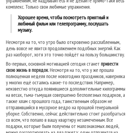
упражнениям, не надрывайтесь и не делайте прямо-таки весь
комплекс. Только свои любимые упражнения.
Хорошее время, чтобы посмотреть приятный и
любимый фильм или телепрограмму, послушать
музыку.
Несмотря на то, что утро было откровенно расслабленным,
день вовсе не явится продолжением подобных энергий. Как
раз наоборот, хотя это точно пойдёт на пользу большинству.
Во-первых, основной мотивацией сегодня станет
привести
свою жизнь в порядок
. Несмотря на то, что у же прошла
полноценная неделя после новогодних праздников, наверняка
у многих ещё остались какие-то последствия. Например,
неизвестно откуда появившиеся дополнительные килограммы
на весах, тьма-тьмущая совершенно бесполезных подарков, а
также хлам с прошлого года, таинственным образом не
отправившийся в мусорное ведро на прошлой генеральной
уборке. Собственно, сейчас действительно стоит разобраться
со всем, что попало в вашу квартиру незамеченным. Все
подарки, которые были получены от малознакомых людей,
можно рассортировать на два пакета: один отправится на