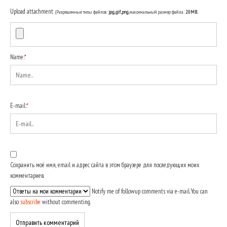
Upload attachment
(Разрешенные типы файлов:
jpg, gif, png
, максимальный размер файла:
20MB.
Name:
*
E-mail:
*
Сохранить моё имя, email и адрес сайта в этом браузере для последующих моих
комментариев.
Notify me of followup comments via e-mail. You can
also
subscribe
without commenting.