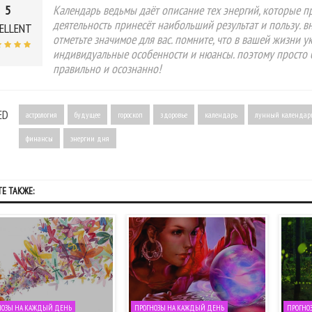
5
Календарь ведьмы даёт описание тех энергий, которые пр
деятельность принесёт наибольший результат и пользу. в
ELLENT
отметьте значимое для вас. помните, что в вашей жизни 
индивидуальные особенности и нюансы. поэтому просто 
правильно и осознанно!
ED
астрология
будущее
гороскоп
здоровье
календарь
лунный календар
финансы
энергии дня
Е ТАКЖЕ:
НОЗЫ НА КАЖДЫЙ ДЕНЬ
ПРОГНОЗЫ НА КАЖДЫЙ ДЕНЬ
ПРОГНО