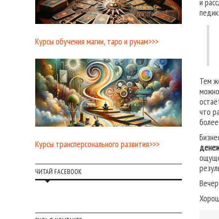
и рас
педик
Курсы обучения магии, таро и рунам>>>
Тем ж
можно
остаё
что р
более
Бизне
Курсы трансперсонального развития>>>
денеж
ощуще
резул
ЧИТАЙ FACEBOOK
Вечер
Хорош