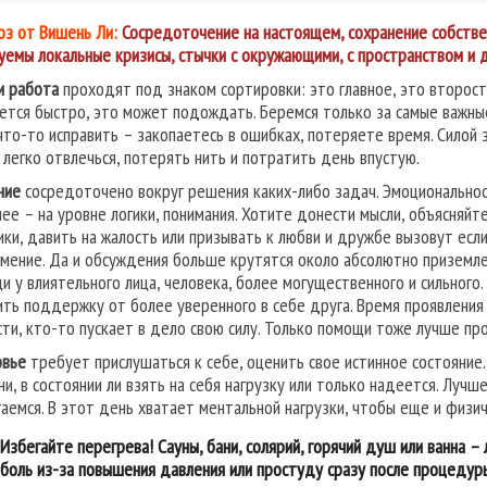
оз от Вишень Ли:
Сосредоточение на настоящем, сохранение собствен
уемы локальные кризисы, стычки с окружающими, с пространством и д
и работа
проходят под знаком сортировки: это главное, это второст
ется быстро, это может подождать. Беремся только за самые важные
что-то исправить – закопаетесь в ошибках, потеряете время. Силой
: легко отвлечься, потерять нить и потратить день впустую.
ние
сосредоточено вокруг решения каких-либо задач. Эмоциональност
ее – на уровне логики, понимания. Хотите донести мысли, объясняйте
ики, давить на жалость или призывать к любви и дружбе вызовут есл
мение. Да и обсуждения больше крутятся около абсолютно приземле
и у влиятельного лица, человека, более могущественного и сильного.
ить поддержку от более уверенного в себе друга. Время проявления 
сти, кто-то пускает в дело свою силу. Только помощи тоже лучше пр
вье
требует прислушаться к себе, оценить свое истинное состояние
ни, в состоянии ли взять на себя нагрузку или только надеется. Лучш
гаемся. В этот день хватает ментальной нагрузки, чтобы еще и физич
Избегайте перегрева! Сауны, бани, солярий, горячий душ или ванна –
боль из-за повышения давления или простуду сразу после процедуры