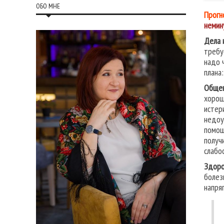
ОБО МНЕ
Прогн
немин
Дела 
требу
надо 
плана
Обще
хорош
истер
недоу
помощ
получ
слабо
Здоро
болез
напря