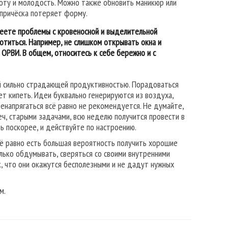
соту и молодость. Можно также обновить маникюр или
и причёска потеряет форму.
меете проблемы с кровеносной и выделительной
отиться. Например, не слишком открывать окна и
 ОРВИ. В общем, относитесь к себе бережно и с
ей сильно страдающей продуктивностью. Порадоваться
т кипеть. Идеи буквально генерируются из воздуха,
ренапрягаться всё равно не рекомендуется. Не думайте,
еч, старыми задачами, всю неделю получится провести в
 поскорее, и действуйте по настроению.
сё равно есть большая вероятность получить хорошие
ько обдумывать, сверяться со своими внутренними
, что они окажутся бесполезными и не дадут нужных
м.