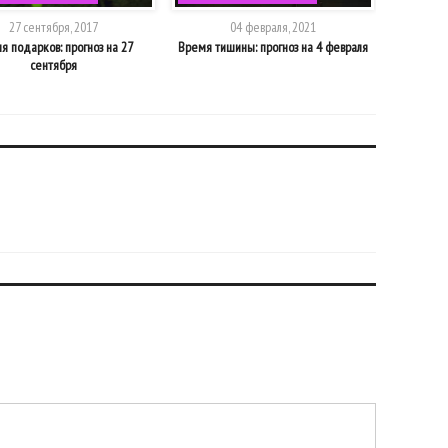
27 сентября, 2017
04 февраля, 2021
я подарков: прогноз на 27
Время тишины: прогноз на 4 февраля
Время со
сентября