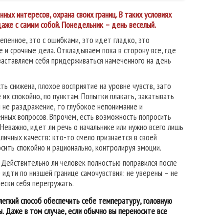
ных интересов, охрана своих границ. В таких условиях
аже с самим собой. Понедельник – день веселый.
епенное, это с ошибками, это идет гладко, это
 и срочные дела. Откладываем пока в сторону все, где
 заставляем себя придерживаться намеченного на день
ь снижена, плохое восприятие на уровне чувств, зато
 их спокойно, по пунктам. Попытки плакать, закатывать
и не раздражение, то глубокое непонимание и
нных вопросов. Впрочем, есть возможность попросить
 Неважно, идет ли речь о начальнике или нужно всего лишь
личных качеств: кто-то смело признается в своей
осить спокойно и рационально, контролируя эмоции.
. Действительно ли человек полностью поправился после
е идти по низшей границе самочувствия: не уверены – не
ески себя перегружать.
 легкий способ обеспечить себе температуру, головную
. Даже в том случае, если обычно вы переносите все