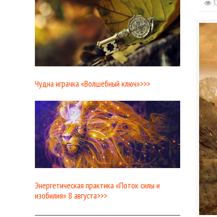
3
Чудна играчка «Волшебный ключ»>>>
Энергетическая практика «Поток силы и
изобилия» 8 августа>>>