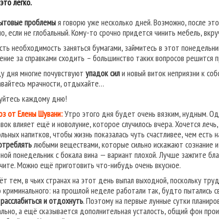
это легко.
ытовые проблемы
я говорю уже несколько дней. Возможно, после эт
о, если не глобальный. Кому-то срочно придется чинить мебель, вкру
есть необходимость заняться бумагами, займитесь в этот понедельни
ение за справками сходить – большинство таких вопросов решится п
цу дня многие почувствуют
упадок сил
и новый виток неприязни к соб
вайтесь мрачности, отдыхайте…
уйтесь каждому дню!
оз от Елены Шувани:
Утро этого дня будет очень вязким, нудным. Од
вок влияет ещё и новолуние, которое случилось вчера. Хочется лечь, 
ольных напитков, чтобы жизнь показалась чуть счастливее, чем есть
отреблять
любыми веществами, которые сильно искажают сознание и
ной понедельник с бокала вина — вариант плохой. Лучше зажгите бл
чите. Можно ещё приготовить что-нибудь очень вкусное.
ёт тем, в чьих странах на этот день выпал выходной, поскольку тру
о криминального: на прошлой неделе работали так, будто пытались 
т
расслабиться и отдохнуть
. Поэтому на первые лунные сутки планиров
ально, а ещё сказывается дополнительная усталость, общий фон прои