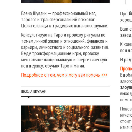
Елена Шувани — профессиональный маг,
Про
б
таролог и трансперсональный психолог.
хорош
Целительница в традициях цыганских шувани.
Если 
Консультирую на Таро и провожу ритуалы по
завед
темам личной жизни и отношений, финансов и
К кон
карьеры, личностного и социального развития.
подда
Веду трансформационные игры, провожу
И рад
ментально-эмоциональную и энергетическую
поддержку, обучаю Таро и магии.
Прогн
Вдоба
Подробнее о том, чем я могу вам помочь >>>
алког
злоуп
ШКОЛА ШУВАНИ
выход
помол
Повез
ничег
стои
изнач