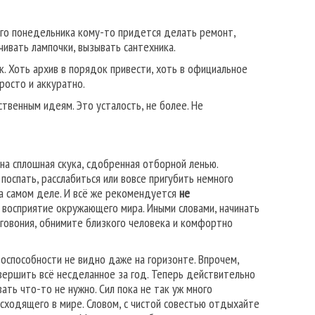
ого понедельника кому-то придется делать ремонт,
чивать лампочки, вызывать сантехника.
к. Хоть архив в порядок привести, хоть в официальное
росто и аккуратно.
ственным идеям. Это усталость, не более. Не
на сплошная скука, сдобренная отборной ленью.
поспать, расслабиться или вовсе пригубить немного
 на самом деле. И всё же рекомендуется
не
 восприятие окружающего мира. Иными словами, начинать
аговония, обнимите близкого человека и комфортно
доспособности не видно даже на горизонте. Впрочем,
свершить всё несделанное за год. Теперь действительно
ать что-то не нужно. Сил пока не так уж много
сходящего в мире. Словом, с чистой совестью отдыхайте