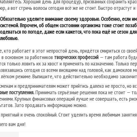
слабляйтесь. Хороший день для процедур, призванных сохранить кра
юр, а вот стричь волосы сегодня всё же не стоит. Быстро отрастут 
Обязательно уделите внимание своему здоровью. Особенно, если и
системой. Впрочем, об общем состоянии организма тоже стоит позаб
одеваться по погоде, даже если кажется, что пока ещё не сезон для
любовью.
е, кто работает в этот непростой день, придётся смириться со сво
 в основном за работников
творческих профессий
— там работа буде
тся только ловить их за хвост и применять по назначению. Только пе
азвязавшись сегодня со всеми висящими над головой, как дамоклов м
 лёгком режиме. Выпишите, что действительно необходимо закончить
сменам и предпринимателям может прийтись далеко не просто, но в
ные поступления.
Принимать серьёзные решения пока не стоит — тол
ниями. Крупных финансовых операций лучше не совершать, есть риск
ьтатов. Зато продавать информацию можно.
 приятный и очень спокойный. Стоит уделить время любимым занятия
его вам дня!