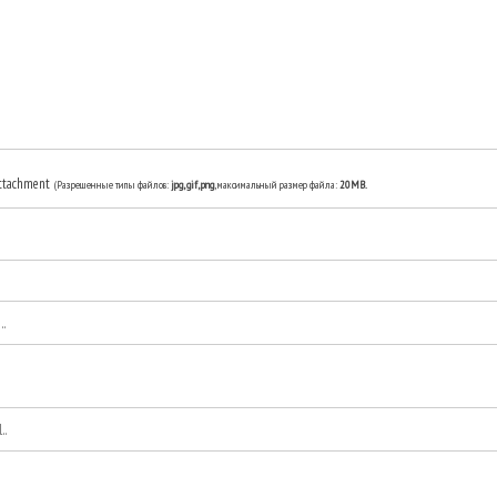
ttachment
(Разрешенные типы файлов:
jpg, gif, png
, максимальный размер файла:
20MB.