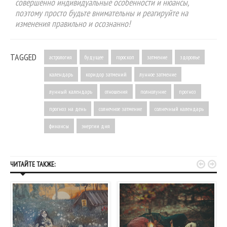
совершенно индивидуальные особенности и нюансы,
поэтому просто будьте внимательны и реагируйте на
изменения правильно и осознанно!
TAGGED
астрология
будущее
гороскоп
затмение
здоровье
календарь
коридор затмений
лунное затмение
лунный календарь
отношения
полнолуние
прогноз
прогноз на день
солнечное затмение
солнечный календарь
финансы
энергии дня


ЧИТАЙТЕ ТАКЖЕ: