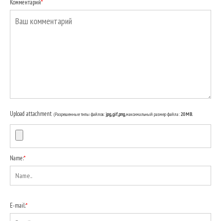
Комментарий
*
Upload attachment
(Разрешенные типы файлов:
jpg, gif, png
, максимальный размер файла:
20MB.
Name:
*
E-mail:
*