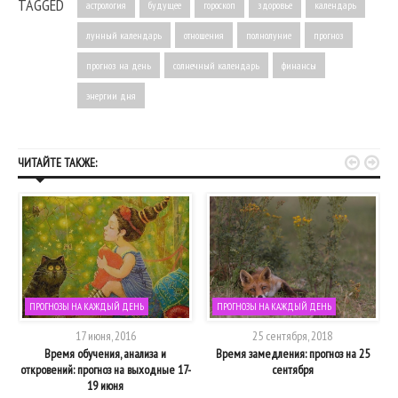
TAGGED
астрология
будущее
гороскоп
здоровье
календарь
лунный календарь
отношения
полнолуние
прогноз
прогноз на день
солнечный календарь
финансы
энергии дня


ЧИТАЙТЕ ТАКЖЕ:
ПРОГНОЗЫ НА КАЖДЫЙ ДЕНЬ
ПРОГНОЗЫ НА КАЖДЫЙ ДЕНЬ
17 июня, 2016
25 сентября, 2018
Время обучения, анализа и
Время замедления: прогноз на 25
откровений: прогноз на выходные 17-
сентября
19 июня