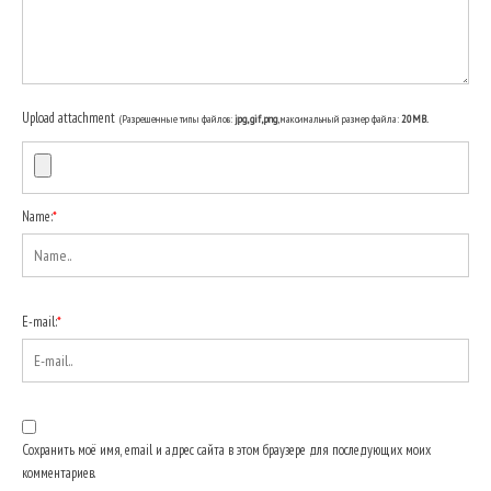
Upload attachment
(Разрешенные типы файлов:
jpg, gif, png
, максимальный размер файла:
20MB.
Name:
*
E-mail:
*
Сохранить моё имя, email и адрес сайта в этом браузере для последующих моих
комментариев.