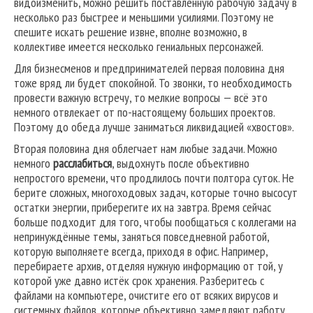
видоизменить, можно решить поставленную рабочую задачу в
несколько раз быстрее и меньшими усилиями. Поэтому не
спешите искать решение извне, вполне возможно, в
коллективе имеется несколько гениальных персонажей.
Для бизнесменов и предпринимателей первая половина дня
тоже вряд ли будет спокойной. То звонки, то необходимость
провести важную встречу, то мелкие вопросы — всё это
немного отвлекает от по-настоящему больших проектов.
Поэтому до обеда лучше заниматься ликвидацией «хвостов».
Вторая половина дня облегчает нам любые задачи. Можно
немного
расслабиться
, выдохнуть после объективно
непростого времени, что продлилось почти полтора суток. Не
берите сложных, многоходовых задач, которые точно высосут
остатки энергии, приберегите их на завтра. Время сейчас
больше подходит для того, чтобы пообщаться с коллегами на
непринуждённые темы, заняться повседневной работой,
которую выполняете всегда, приходя в офис. Например,
перебираете архив, отделяя нужную информацию от той, у
которой уже давно истёк срок хранения. Разберитесь с
файлами на компьютере, очистите его от всяких вирусов и
системных файлов, которые объективно замедляют работу