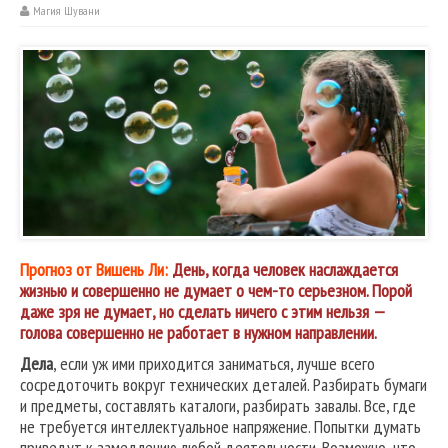
Магия Шувани
Прогноз от Вишень Ли:
День, когда человек наслаждается
жизнью и совершенно не думает о чем-то серьезном. Порой
даже зря не думает, но сделать ничего с этим нельзя —
голова совершенно не работает в нужном направлении.
Дела
, если уж ими приходится заниматься, лучше всего
сосредоточить вокруг технических деталей. Разбирать бумаги
и предметы, составлять каталоги, разбирать завалы. Все, где
не требуется интеллектуальное напряжение. Попытки думать
приведут к замедлению любой деятельности. Возможно, что-