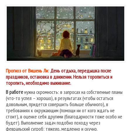
Прогноз от Вишень Ли:
День отдыха, передышка после
праздников, остановка в движении. Нельзя торопиться и
торопить, необходимо выживание.
В работе
нужна скромность: в запросах на собственные планы
(что-то успел – хорошо), в результатах (чтобы остаться
довольным, придется совершить больше обычного), в
требованиях к окружающим (помощи ни от кого ждать не
стоит), в оценке себя другими (благодарности тоже особо не
будет). Выполнение задач подобно походу через
февральский сугроб: тяжело, медленно и скучно.