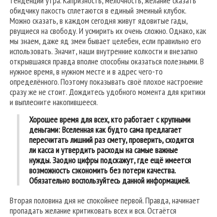
тенденции утра. Капризность, мелочность, желание сказать
обидчику пакость сплетаются в единый змеиный клубок.
Можно сказать, в каждом сегодня живут ядовитые гады,
рвущиеся на свободу. И усмирить их очень сложно. Однако, как
мы знаем, даже яд змеи бывает целебен, если правильно его
использовать. Значит, наши внутренние колкости и внезапно
открывшаяся правда вполне способны оказаться полезными. В
нужное время, в нужном месте и в адрес чего-то
определённого. Поэтому показывать своё плохое настроение
сразу же не стоит. Дождитесь удобного момента для критики
и выплесните накопившееся.
Хорошее время для всех, кто работает с крупными
деньгами: Вселенная как будто сама предлагает
пересчитать лишний раз смету, проверить, сходится
ли касса и утвердить расходы на самые важные
нужды. Заодно цифры подскажут, где ещё имеется
возможность сэкономить без потери качества.
Обязательно воспользуйтесь данной информацией.
Вторая половина дня не спокойнее первой. Правда, начинает
пропадать желание критиковать всех и вся. Остаётся