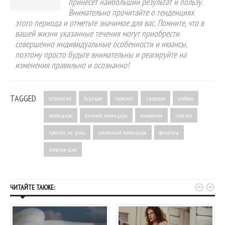
принесёт наибольший результат и пользу.
Внимательно прочитайте о тенденциях
этого периода и отметьте значимое для вас. Помните, что в
вашей жизни указанные течения могут приобрести
совершенно индивидуальные особенности и нюансы,
поэтому просто будьте внимательны и реагируйте на
изменения правильно и осознанно!
TAGGED
астрология
будущее
гороскоп
здоровье
имболк
календарь
лунный календарь
отношения
прогноз
прогноз на день
солнечный календарь
финансы
энергии дня


ЧИТАЙТЕ ТАКЖЕ: