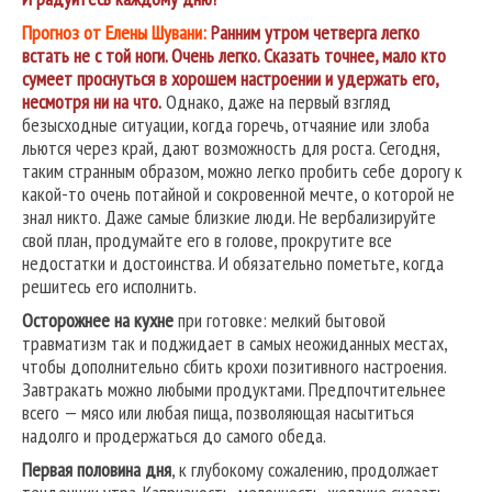
Прогноз от Елены Шувани:
Ранним утром четверга легко
встать не с той ноги. Очень легко. Сказать точнее, мало кто
сумеет проснуться в хорошем настроении и удержать его,
несмотря ни на что.
Однако, даже на первый взгляд
безысходные ситуации, когда горечь, отчаяние или злоба
льются через край, дают возможность для роста. Сегодня,
таким странным образом, можно легко пробить себе дорогу к
какой-то очень потайной и сокровенной мечте, о которой не
знал никто. Даже самые близкие люди. Не вербализируйте
свой план, продумайте его в голове, прокрутите все
недостатки и достоинства. И обязательно пометьте, когда
решитесь его исполнить.
Осторожнее на кухне
при готовке: мелкий бытовой
травматизм так и поджидает в самых неожиданных местах,
чтобы дополнительно сбить крохи позитивного настроения.
Завтракать можно любыми продуктами. Предпочтительнее
всего — мясо или любая пища, позволяющая насытиться
надолго и продержаться до самого обеда.
Первая половина дня
, к глубокому сожалению, продолжает