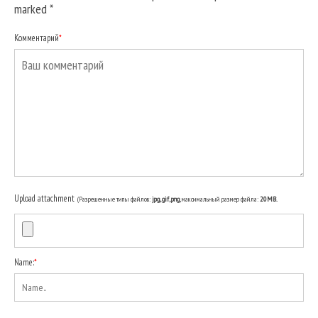
marked
*
Комментарий
*
Upload attachment
(Разрешенные типы файлов:
jpg, gif, png
, максимальный размер файла:
20MB.
Name:
*