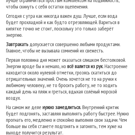
лучше ограничиться простым комплексом на подвижность,
чтобы скинуть с себя остатки оцепенения.
Сегодня с утра как никогда важен душ. Лучше, если вода
будет прохладной и как будто отрезвляющей. Вариться в
кипятке точно не стоит, поскольку это только заберёт
энергию.
Завтракать
допускается совершенно любыми продуктами.
Главное, чтобы не вызывала сомнений их свежесть.
Первая половина дня может оказаться слишком бестолковой.
Энергии вроде бы и немало, но
всё валится из рук
. Настроение
находится около нулевой отметки, грозясь скатиться до
отрицательных значений. Очень хочется не то на ручки к
любимому человеку, не то бросить работу, не то ходить
каждый день на пляж и греться, вдыхая солёный морской
воздух.
На самом же деле
нужно замедлиться.
Внутренний критик
будет подгонять, заставляя выполнять работу быстрее. Нужно
прогнать его, медленно и спокойно выполняя свои задачи. Чем
больше вы себя станете подгонять и загонять, тем хуже на
выходе получится результат.