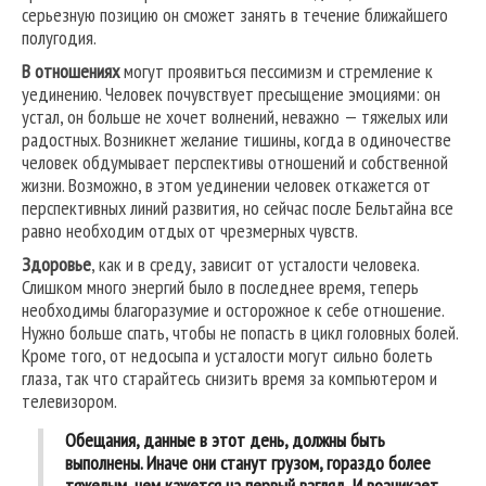
серьезную позицию он сможет занять в течение ближайшего
полугодия.
В отношениях
могут проявиться пессимизм и стремление к
уединению. Человек почувствует пресыщение эмоциями: он
устал, он больше не хочет волнений, неважно — тяжелых или
радостных. Возникнет желание тишины, когда в одиночестве
человек обдумывает перспективы отношений и собственной
жизни. Возможно, в этом уединении человек откажется от
перспективных линий развития, но сейчас после Бельтайна все
равно необходим отдых от чрезмерных чувств.
Здоровье
, как и в среду, зависит от усталости человека.
Слишком много энергий было в последнее время, теперь
необходимы благоразумие и осторожное к себе отношение.
Нужно больше спать, чтобы не попасть в цикл головных болей.
Кроме того, от недосыпа и усталости могут сильно болеть
глаза, так что старайтесь снизить время за компьютером и
телевизором.
Обещания, данные в этот день, должны быть
выполнены. Иначе они станут грузом, гораздо более
тяжелым, чем кажется на первый взгляд. И возникает