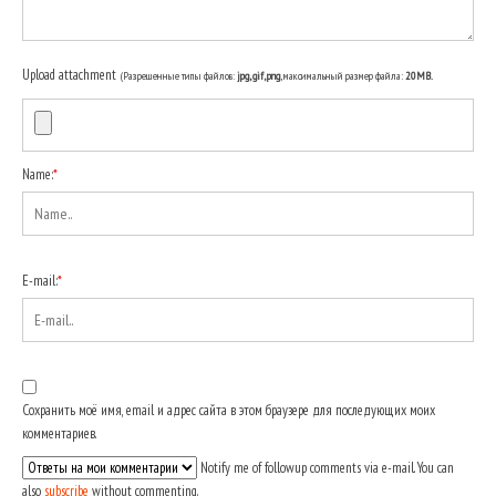
Upload attachment
(Разрешенные типы файлов:
jpg, gif, png
, максимальный размер файла:
20MB.
Name:
*
E-mail:
*
Сохранить моё имя, email и адрес сайта в этом браузере для последующих моих
комментариев.
Notify me of followup comments via e-mail. You can
also
subscribe
without commenting.