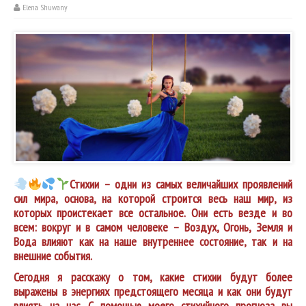
Elena Shuwany
Стихии – одни из самых величайших проявлений
сил мира, основа, на которой строится весь наш мир, из
которых проистекает все остальное. Они есть везде и во
всем: вокруг и в самом человеке – Воздух, Огонь, Земля и
Вода влияют как на наше внутреннее состояние, так и на
внешние события.
Сегодня я расскажу о том, какие стихии будут более
выражены в энергиях предстоящего месяца и как они будут
влиять на нас. С помощью моего стихийного прогноза вы