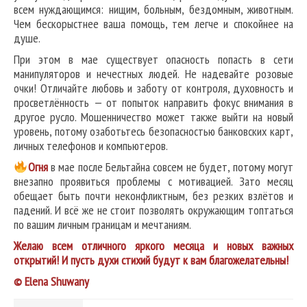
всем нуждающимся: нищим, больным, бездомным, животным.
Чем бескорыстнее ваша помощь, тем легче и спокойнее на
душе.
При этом в мае существует опасность попасть в сети
манипуляторов и нечестных людей. Не надевайте розовые
очки! Отличайте любовь и заботу от контроля, духовность и
просветлённость — от попыток направить фокус внимания в
другое русло. Мошенничество может также выйти на новый
уровень, потому озаботьтесь безопасностью банковских карт,
личных телефонов и компьютеров.
О
гня
в мае после Бельтайна совсем не будет, потому могут
внезапно проявиться проблемы с мотивацией. Зато месяц
обещает быть почти неконфликтным, без резких взлётов и
падений. И всё же не стоит позволять окружающим топтаться
по вашим личным границам и мечтаниям.
Желаю всем отличного яркого месяца и новых важных
открытий! И пусть духи стихий будут к вам благожелательны!
© Elena Shuwany