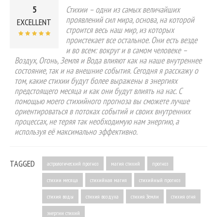
5
Стихии – одни из самых величайших
проявлений сил мира, основа, на которой
EXCELLENT
строится весь наш мир, из которых
проистекает все остальное. Они есть везде
и во всем: вокруг и в самом человеке –
Воздух, Огонь, Земля и Вода влияют как на наше внутреннее
состояние, так и на внешние события. Сегодня я расскажу о
том, какие стихии будут более выражены в энергиях
предстоящего месяца и как они будут влиять на нас. С
помощью моего стихийного прогноза вы сможете лучше
ориентироваться в потоках событий и своих внутренних
процессах, не теряя так необходимую нам энергию, а
используя её максимально эффективно.
TAGGED
астрологический прогноз
магия стихий
прогноз
стихии месяца
стихийная магия
стихийный прогноз
стихия воды
стихия воздуха
стихия Земли
стихия огня
энергии стихий