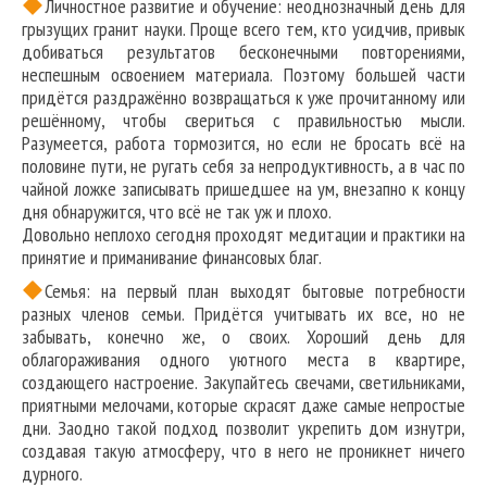
Личностное развитие и обучение: неоднозначный день для
грызущих гранит науки. Проще всего тем, кто усидчив, привык
добиваться результатов бесконечными повторениями,
неспешным освоением материала. Поэтому большей части
придётся раздражённо возвращаться к уже прочитанному или
решённому, чтобы свериться с правильностью мысли.
Разумеется, работа тормозится, но если не бросать всё на
половине пути, не ругать себя за непродуктивность, а в час по
чайной ложке записывать пришедшее на ум, внезапно к концу
дня обнаружится, что всё не так уж и плохо.
Довольно неплохо сегодня проходят медитации и практики на
принятие и приманивание финансовых благ.
Семья: на первый план выходят бытовые потребности
разных членов семьи. Придётся учитывать их все, но не
забывать, конечно же, о своих. Хороший день для
облагораживания одного уютного места в квартире,
создающего настроение. Закупайтесь свечами, светильниками,
приятными мелочами, которые скрасят даже самые непростые
дни. Заодно такой подход позволит укрепить дом изнутри,
создавая такую атмосферу, что в него не проникнет ничего
дурного.