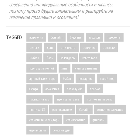
совершенно индивидуальные особенности и нюансы,
поэтому просто будьте внимательны и реагируйте на
изменения правильно и осознанно!
TAGGED
астрология
Бельтайн
будущее
гороскоп
гороскопы
деньги
дети
дни гекаты
затмение
здоровье
имболк
Йоль
календарь
колесо года
коридор затмений
лита
лунное затмение
лунный календарь
Мабон
новолуние
новый год
Остара
отношения
полнолуние
прогноз
прогноз на год
прогноз на день
прогноз на неделю
пятница 13
равноденствие
Самайн
солнечное затмение
солнечный календарь
солнцестояние
финансы
черная луна
энергии дня