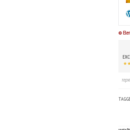
© Ele
EXC
теря
TAGG