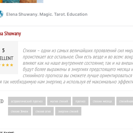
na Shuwany
5
Стихии – одни из самых величайших проявлений сил мира,
проистекает все остальное. Они есть везде и во всем: вок
ELLENT
влияют как на наше внутреннее состояние, так и на внешн
будут более выражены в энергиях предстоящего месяца и
стихийного прогноза вы сможете лучше ориентироваться 
я так необходимую нам энергию, а используя её максимально эффект
ED
астрологический прогноз
магия стихий
прогноз
стихии месяца
стихийная
стихия Земли
стихия огня
энергии стихий