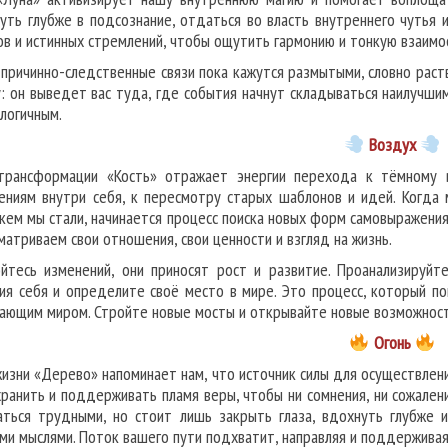
нуть глубже в подсознание, отдаться во власть внутреннего чутья 
ов и истинных стремлений, чтобы ощутить гармонию и тонкую взаимос
 причинно-следственные связи пока кажутся размытыми, словно рас
у: он выведет вас туда, где события начнут складываться наилучш
елогичным.
В
оздух
трансформации «Кость» отражает энергии перехода к тёмному 
ениям внутри себя, к пересмотру старых шаблонов и идей. Когда
 кем мы стали, начинается процесс поиска новых форм самовыражения
матриваем свои отношения, свои ценности и взгляд на жизнь.
йтесь изменений, они приносят рост и развитие. Проанализируйт
ия себя и определите своё место в мире. Это процесс, который по
ающим миром. Стройте новые мосты и открывайте новые возможност
О
гонь
жизни «Дерево» напоминает нам, что источник силы для осуществлени
хранить и поддерживать пламя веры, чтобы ни сомнения, ни сожален
аться трудными, но стоит лишь закрыть глаза, вдохнуть глубже 
ми мыслями. Поток вашего пути подхватит, направляя и поддерживая