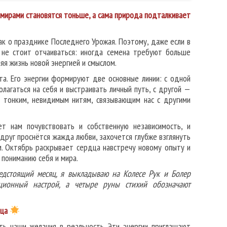
мирами становятся тоньше, а сама природа подталкивает
ак о празднике Последнего Урожая. Поэтому, даже если в
 не стоит отчаиваться: иногда семена требуют больше
яя жизнь новой энергией и смыслом.
а. Его энергии формируют две основные линии: с одной
лагаться на себя и выстраивать личный путь, с другой —
 тонким, невидимым нитям, связывающим нас с другими
ет нам почувствовать и собственную независимость, и
друг проснётся жажда любви, захочется глубже взглянуть
м. Октябрь раскрывает сердца навстречу новому опыту и
 пониманию себя и мира.
едстоящий месяц, я выкладываю на Колесе Рук и Болер
ционный настрой, а четыре руны стихий обозначают
яца
ь наши желания в реальность. Эти энергии приглашают