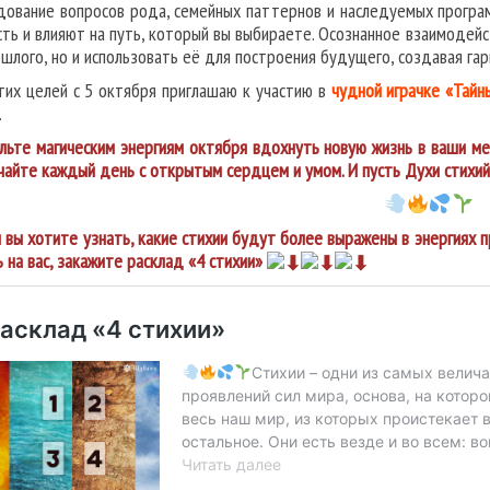
дование вопросов рода, семейных паттернов и наследуемых програ
сть и влияют на путь, который вы выбираете. Осознанное взаимодейс
ошлого, но и использовать её для построения будущего, создавая га
тих целей с 5 октября приглашаю к участию в
чудной играчке «Тайн
.
льте магическим энергиям октября вдохнуть новую жизнь в ваши меч
чайте каждый день с открытым сердцем и умом. И пусть Духи стихий
и вы хотите узнать, какие стихии будут более выражены в энергиях 
 на вас, закажите расклад «4 стихии»