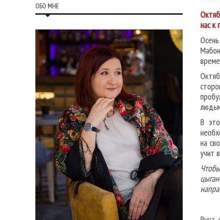
ОБО МНЕ
Октяб
нас к
Осень
Мабон
време
Октяб
сторо
пробу
людьм
В это
необх
на св
учит 
Чтобы
цыган
напра
Руна 