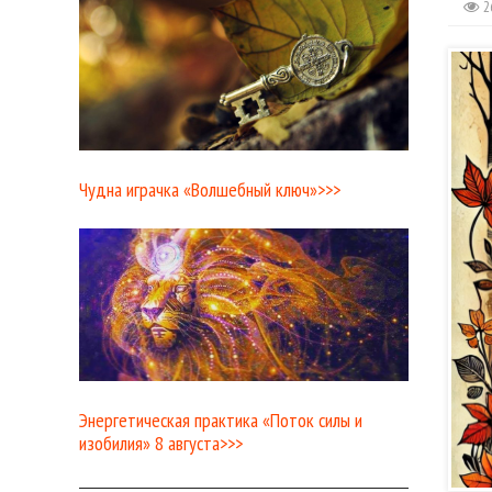
2
Чудна играчка «Волшебный ключ»>>>
Энергетическая практика «Поток силы и
изобилия» 8 августа>>>