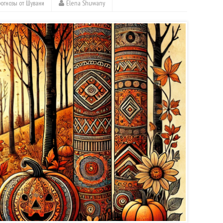
огнозы от Шувани
Elena Shuwany