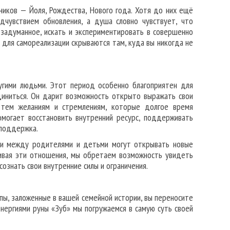
иков — Йоля, Рождества, Нового года. Хотя до них ещё
дчувствием обновления, а душа словно чувствует, что
 задуманное, искать и экспериментировать в совершенно
 для самореализации скрываются там, куда вы никогда не
угими людьми. Этот период особенно благоприятен для
диниться. Он дарит возможность открыто выражать свои
ь тем желаниям и стремлениям, которые долгое время
омогает восстановить внутренний ресурс, поддерживать
 поддержка.
зи между родителями и детьми могут открывать новые
ривая эти отношения, мы обретаем возможность увидеть
сознать свои внутренние силы и ограничения.
пы, заложенные в вашей семейной истории, вы переносите
энергиями руны «Зуб» мы погружаемся в самую суть своей