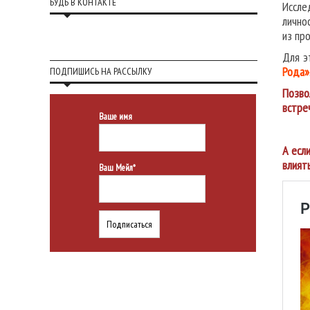
БУДЬ В КОНТАКТЕ
Иссле
лично
из пр
Для э
Рода»
ПОДПИШИСЬ НА РАССЫЛКУ
Позво
встре
Ваше имя
А есл
влиять
Ваш Мейл*