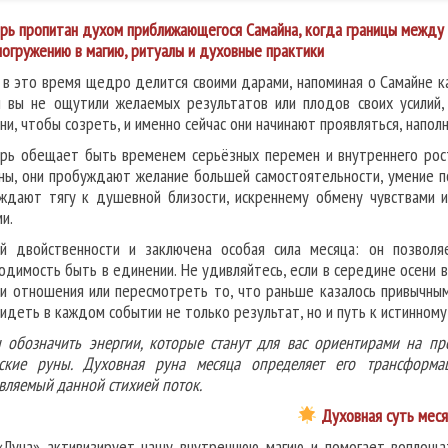
рь пропитан духом приближающегося Самайна, когда границы между 
 погружению в магию, ритуалы и духовные практики
 в это время щедро делится своими дарами, напоминая о Самайне к
 вы не ощутили желаемых результатов или плодов своих усилий,
ни, чтобы созреть, и именно сейчас они начинают проявляться, наполн
рь обещает быть временем серьёзных перемен и внутреннего рост
ны, они пробуждают желание большей самостоятельности, умение по
ждают тягу к душевной близости, искреннему обмену чувствами и
и.
й двойственности и заключена особая сила месяца: он позволя
одимость быть в единении. Не удивляйтесь, если в середине осени в
ои отношения или пересмотреть то, что раньше казалось привычны
видеть в каждом событии не только результат, но и путь к истинному
 обозначить энергии, которые станут для вас ориентирами на пр
ские руны. Духовная руна месяца определяет его трансформа
вляемый данной стихией поток.
Духовная суть мес
«Луна» активизирует нашу внутреннюю магию и помогает воплощат