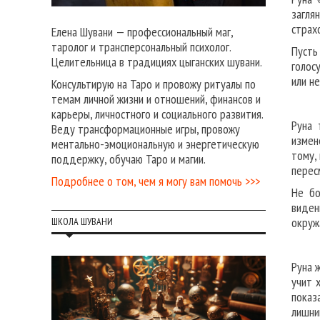
загля
страх
Елена Шувани — профессиональный маг,
таролог и трансперсональный психолог.
Пусть
Целительница в традициях цыганских шувани.
голос
или н
Консультирую на Таро и провожу ритуалы по
темам личной жизни и отношений, финансов и
карьеры, личностного и социального развития.
Руна 
Веду трансформационные игры, провожу
измен
ментально-эмоциональную и энергетическую
тому,
поддержку, обучаю Таро и магии.
перес
Подробнее о том, чем я могу вам помочь >>>
Не бо
виден
окруж
ШКОЛА ШУВАНИ
Руна 
учит 
показ
лишни