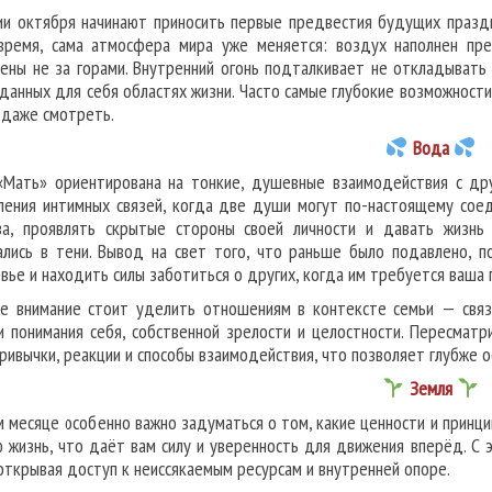
ии октября начинают приносить первые предвестия будущих праздн
время, сама атмосфера мира уже меняется: воздух наполнен пре
ены не за горами. Внутренний огонь подталкивает не откладывать
данных для себя областях жизни. Часто самые глубокие возможности
 даже смотреть.
Вода
«Мать» ориентирована на тонкие, душевные взаимодействия с др
ления интимных связей, когда две души могут по-настоящему сое
ва, проявлять скрытые стороны своей личности и давать жизн
ались в тени. Вывод на свет того, что раньше было подавлено, п
вье и находить силы заботиться о других, когда им требуется ваша
е внимание стоит уделить отношениям в контексте семьи — свя
и понимания себя, собственной зрелости и целостности. Пересмат
привычки, реакции и способы взаимодействия, что позволяет глубже о
Земля
м месяце особенно важно задуматься о том, какие ценности и принци
ю жизнь, что даёт вам силу и уверенность для движения вперёд. С 
 открывая доступ к неиссякаемым ресурсам и внутренней опоре.