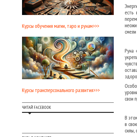
Энерг
есть 
перем
неожи
Курсы обучения магии, таро и рунам>>>
смели
Руна 
укреп
чувст
остав
здоро
Особо
Курсы трансперсонального развития>>>
уровн
свои 
ЧИТАЙ FACEBOOK
В это
в сво
силы,