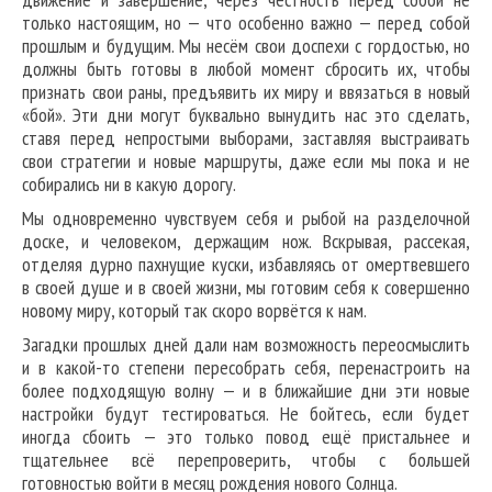
только настоящим, но — что особенно важно — перед собой
прошлым и будущим. Мы несём свои доспехи с гордостью, но
должны быть готовы в любой момент сбросить их, чтобы
признать свои раны, предъявить их миру и ввязаться в новый
«бой». Эти дни могут буквально вынудить нас это сделать,
ставя перед непростыми выборами, заставляя выстраивать
свои стратегии и новые маршруты, даже если мы пока и не
собирались ни в какую дорогу.
Мы одновременно чувствуем себя и рыбой на разделочной
доске, и человеком, держащим нож. Вскрывая, рассекая,
отделяя дурно пахнущие куски, избавляясь от омертвевшего
в своей душе и в своей жизни, мы готовим себя к совершенно
новому миру, который так скоро ворвётся к нам.
Загадки прошлых дней дали нам возможность переосмыслить
и в какой-то степени пересобрать себя, перенастроить на
более подходящую волну — и в ближайшие дни эти новые
настройки будут тестироваться. Не бойтесь, если будет
иногда сбоить — это только повод ещё пристальнее и
тщательнее всё перепроверить, чтобы с большей
готовностью войти в месяц рождения нового Солнца.