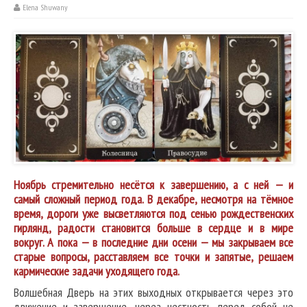
Elena Shuwany
Ноябрь стремительно несётся к завершению, а с ней — и
самый сложный период года. В декабре, несмотря на тёмное
время, дороги уже высветляются под сенью рождественских
гирлянд, радости становится больше в сердце и в мире
вокруг. А пока — в последние дни осени — мы закрываем все
старые вопросы, расставляем все точки и запятые, решаем
кармические задачи уходящего года.
Волшебная Дверь на этих выходных открывается через это
движение и завершение, через честность перед собой не