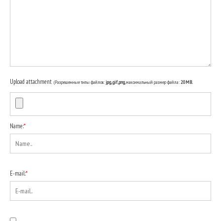
Upload attachment
(Разрешенные типы файлов:
jpg, gif, png
, максимальный размер файла:
20MB.
Name:
*
E-mail:
*