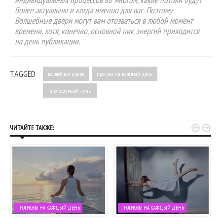
более актуальны и когда именно для вас. Поэтому
Волшебные двери могут вам отозваться в любой момент
времени, хотя, конечно, основной пик энергий приходится
на день публикации.
TAGGED
волшебная дверь
прогноз на каждый день
Таро Безумной луны


ЧИТАЙТЕ ТАКЖЕ:
ПРОГНОЗЫ НА КАЖДЫЙ ДЕНЬ
ПРОГНОЗЫ НА КАЖДЫЙ ДЕНЬ