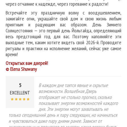
через отчаяние к надежде, через горевание к радости!
Встречайте эту праздничную волну с воодушевлением,
зажигайте огни, украшайте свой дом и свою жизнь любым
приятным и радующим вас образом. День Зимнего
Солнцестояния — это первый день Йольтайда, определяющий
весь предстоящий год для вас. Поэтому наполняйте эти
выходные тем, каким хотите видеть свой 2026-й. Проводите
ритуалы и практики на исполнение желаний, сейчас уже самое
время!
Открытых вам дверей!
© Elena Shuwany
5
В каждом дне таятся явные и скрытые
возможности. Волшебная Дверь
EXCELLENT
отображает не столько прогноз, сколько
показывает энергии возможностей каждого
дня. Эти энергии могут захватывать не
только сегодняшний день и пару следующих, но начинаться
и чувствоваться даже пару днями ранее. Зависит от
индивидуальных процессов во многом, какие потоки будут