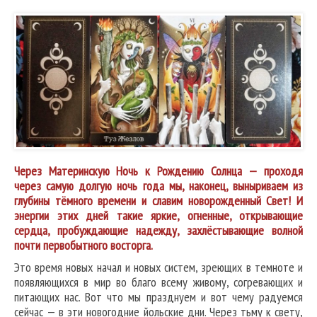
Через Материнскую Ночь к Рождению Солнца — проходя
через самую долгую ночь года мы, наконец, выныриваем из
глубины тёмного времени и славим новорожденный Свет! И
энергии этих дней такие яркие, огненные, открывающие
сердца, пробуждающие надежду, захлёстывающие волной
почти первобытного восторга.
Это время новых начал и новых систем, зреющих в темноте и
появляющихся в мир во благо всему живому, согревающих и
питающих нас. Вот что мы празднуем и вот чему радуемся
сейчас — в эти новогодние йольские дни. Через тьму к свету,