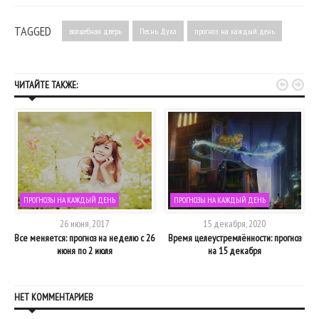
TAGGED
волшебная дверь
Песнь Духа
прогноз на каждый день


ЧИТАЙТЕ ТАКЖЕ:
ПРОГНОЗЫ НА КАЖДЫЙ ДЕНЬ
ПРОГНОЗЫ НА КАЖДЫЙ ДЕНЬ
26 июня, 2017
15 декабря, 2020
на
Все меняется: прогноз на неделю с 26
Время целеустремлённости: прогноз
июня по 2 июля
на 15 декабря
НЕТ КОММЕНТАРИЕВ