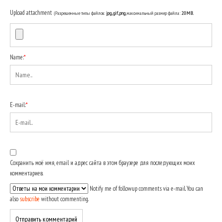
Upload attachment
(Разрешенные типы файлов:
jpg, gif, png
, максимальный размер файла:
20MB.
Name:
*
E-mail:
*
Сохранить моё имя, email и адрес сайта в этом браузере для последующих моих
комментариев.
Notify me of followup comments via e-mail. You can
also
subscribe
without commenting.