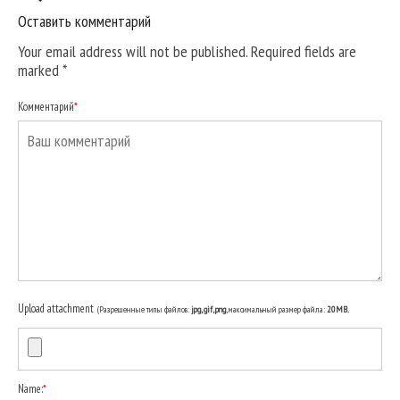
Оставить комментарий
Your email address will not be published. Required fields are
marked
*
Комментарий
*
Upload attachment
(Разрешенные типы файлов:
jpg, gif, png
, максимальный размер файла:
20MB.
Name:
*