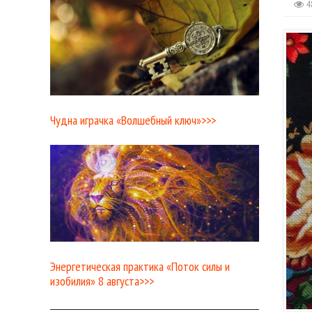
4
Чудна играчка «Волшебный ключ»>>>
Энергетическая практика «Поток силы и
изобилия» 8 августа>>>