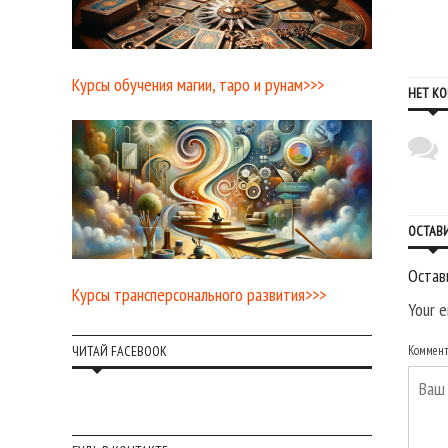
перед Полнолунием и Лунным
прогноз на неделю 13-19 июля
затмением
Курсы обучения магии, таро и рунам>>>
НЕТ К
ОСТАВ
Остав
Курсы трансперсонального развития>>>
Your e
ЧИТАЙ FACEBOOK
Коммен