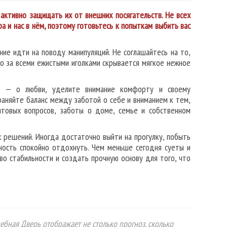
активно защищать их от внешних посягательств. Не всех
 и нас в нём, поэтому готовьтесь к попыткам выбить вас
ие идти на поводу манипуляций. Не соглашайтесь на то,
то за всеми ежистыми иголками скрывается мягкое нежное
ом — о любви, уделите внимание комфорту и своему
раняйте баланс между заботой о себе и вниманием к тем,
товых вопросов, заботы о доме, семье и собственном
х решений. Иногда достаточно выйти на прогулку, побыть
ность спокойно отдохнуть. Чем меньше сегодня суеты и
во стабильности и создать прочную основу для того, что
ебная Дверь отображает не столько прогноз, сколько