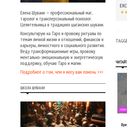
EXC
Елена Шувани — профессиональный маг,
таролог и трансперсональный психолог.
Целительница в традициях цыганских шувани.
Консультирую на Таро и провожу ритуалы по
темам личной жизни и отношений, финансов и
TAGG
карьеры, личностного и социального развития.
Веду трансформационные игры, провожу
ментально-эмоциональную и энергетическую
ЧИТАЙТ
поддержку, обучаю Таро и магии.
Подробнее о том, чем я могу вам помочь >>>
ШКОЛА ШУВАНИ
ОГНОЗЫ НА КАЖДЫЙ ДЕНЬ
ПРОГНОЗЫ НА КАЖДЫЙ ДЕНЬ
ПРОГ
05 августа, 2017
13 июля, 2020
я очищения: прогноз на выходные
Делай, что должен, и будь, что будет:
Вре