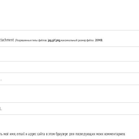
ttachment
(Разрешенные типы файлов:
jpg, gif, png
, максимальный размер файла:
20MB.
ь моё имя, email и адрес сайта в этом браузере для последующих моих комментариев.