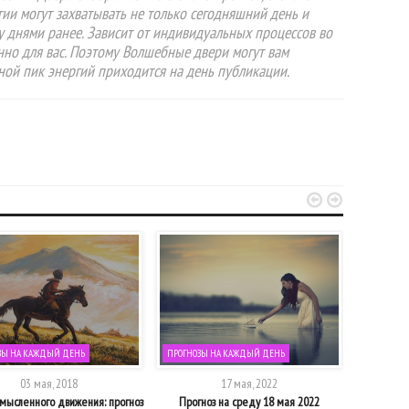
гии могут захватывать не только сегодняшний день и
у днями ранее. Зависит от индивидуальных процессов во
нно для вас. Поэтому Волшебные двери могут вам
вной пик энергий приходится на день публикации.


ЗЫ НА КАЖДЫЙ ДЕНЬ
ПРОГНОЗЫ НА КАЖДЫЙ ДЕНЬ
ПРОГНОЗЫ
03 мая, 2018
17 мая, 2022
мысленного движения: прогноз
Прогноз на среду 18 мая 2022
Время очищ