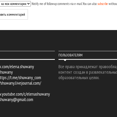
Notify me of followup comments via e-mail. You can also
subscribe
withou
ПОЛЬЗОВАТЕЛЯМ
k.com/elena.shuwany
Все права принадлежат правообла
shuwany
контент создан в развлекательны
ttps://t.me/shuwany_com
образовательных целях.
/shuwany.livejournal.com/
w.youtube.com/c/elenashuwany
.shuwany@gmail.com