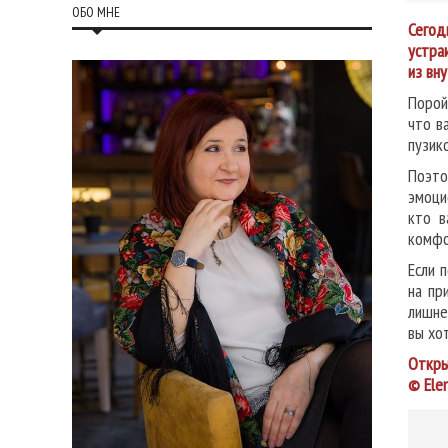
ОБО МНЕ
Сегод
устра
из вн
Порой
что в
пузико
Поэто
эмоци
кто в
комфо
Если 
на пр
лишне
вы хо
Откры
© Ele