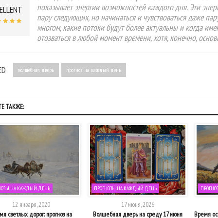
показывает энергии возможностей каждого дня. Эти энер
ELLENT
пару следующих, но начинаться и чувствоваться даже пар
многом, какие потоки будут более актуальны и когда име
отозваться в любой момент времени, хотя, конечно, осно
ED
волшебная дверь
прогноз на каждый день
Е ТАКЖЕ:
НОЗЫ НА КАЖДЫЙ ДЕНЬ
ПРОГНОЗЫ НА КАЖДЫЙ ДЕНЬ
ПРОГНО
12 января, 2020
17 июня, 2026
мя светлых дорог: прогноз на
Волшебная дверь на среду 17 июня
Время ос