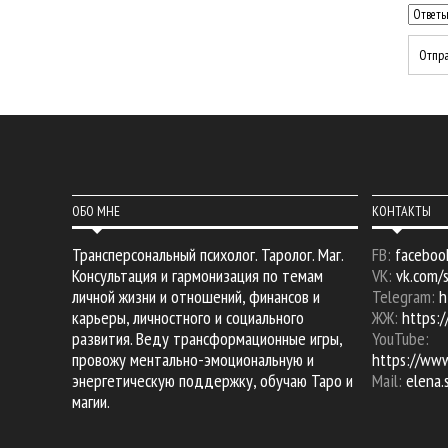
ОБО МНЕ
КОНТАКТЫ
Трансперсональный психолог. Таролог. Маг.
FB:
faceboo
Консультация и гармонизация по темам
VK:
vk.com/
личной жизни и отношений, финансов и
Telegram:
h
карьеры, личностного и социального
ЖЖ:
https:/
развития. Веду трансформационные игры,
YouTube:
провожу ментально-эмоциональную и
https://ww
энергетическую поддержку, обучаю Таро и
Mail:
elena
магии.