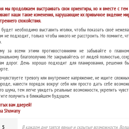
ня мы продолжаем выстраивать свои ориентиры, но и вместе с тем 
ивают наши такие изменения, нарушающие их привычное видение мира
утреннего спокойствия.
 будет необходимо выставить иголки, чтобы показать своё нежелан
ам не подходит, только чтобы никого не расстроить. Но помните, ч
.
му за всеми этими противостояниями не забывайте о главн
ональному благополучию. Не закрывайтесь от людей полностью, сох
ам дорог. День хорошо подходит для планирования, решения бы
рте.
почувствуете тревогу или внутреннее напряжение, не ищите сложны
ироде, навести порядок вокруг себя или просто дать себе возмож
го шума, тем легче увидеть реальные возможности, укрепить чувст
тите получить в ближайшем будущем.
тых вам дверей!
na Shuwany
5
В каждом дне таятся явные и скрытые возможности. Волш