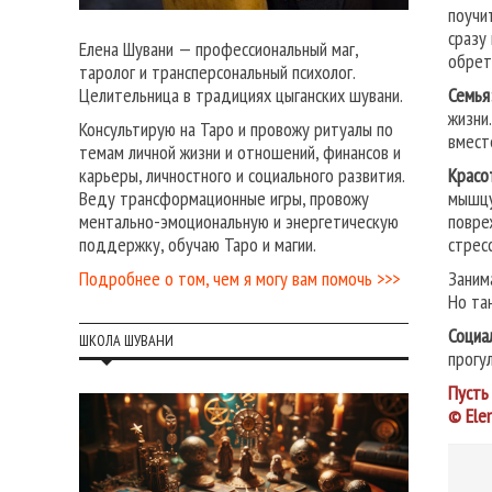
поучи
сразу
Елена Шувани — профессиональный маг,
обрет
таролог и трансперсональный психолог.
Семья
Целительница в традициях цыганских шувани.
жизни
Консультирую на Таро и провожу ритуалы по
вмест
темам личной жизни и отношений, финансов и
Красо
карьеры, личностного и социального развития.
мышцу
Веду трансформационные игры, провожу
повре
ментально-эмоциональную и энергетическую
стресс
поддержку, обучаю Таро и магии.
Заним
Подробнее о том, чем я могу вам помочь >>>
Но та
Социа
ШКОЛА ШУВАНИ
прогу
Пусть
© Ele