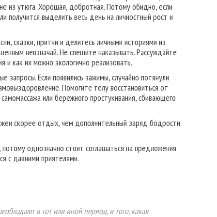
не из утюга. Хорошая, добротная. Потому обидно, если
сли получится выделить весь день на личностный рост и
ни, сказки, притчи и делитесь личными историями из
шенным невзначай. Не спешите наказывать. Рассуждайте
ия и как их можно экологично реализовать.
е запросы. Если появились зажимы, случайно потянули
самовыздоровление. Помогите телу восстановиться от
самомассажа или бережного простукивания, сбивающего
нужен скорее отдых, чем дополнительный заряд бодрости.
 потому однозначно стоит соглашаться на предложения
ся с давними приятелями.
еобладают в тот или иной период, и того, какая