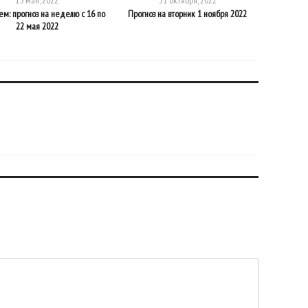
15 мая, 2022
31 октября, 2022
: прогноз на неделю с 16 по
Прогноз на вторник 1 ноября 2022
Коридор з
22 мая 2022