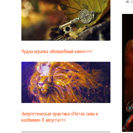
2
Чудна играчка «Волшебный ключ»>>>
Энергетическая практика «Поток силы и
изобилия» 8 августа>>>