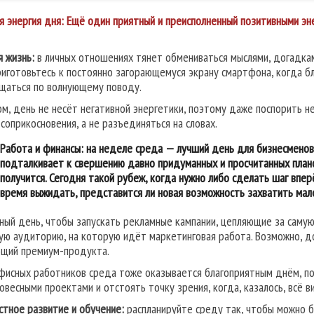
ая энергия дня:
Ещё один приятный и преисполненный позитивными эне
я жизнь:
в личных отношениях тянет обмениваться мыслями, догадками
риготовьтесь к постоянно загорающемуся экрану смартфона, когда б
щаться по волнующему поводу.
ом, день не несёт негативной энергетики, поэтому даже поспорить не
 соприкосновения, а не разъединяться на словах.
Работа и финансы:
на неделе среда — лучший день для бизнесменов
подталкивает к свершению давно придуманных и просчитанных план
получится. Сегодня такой рубеж, когда нужно либо сделать шаг вперё
время выжидать, представится ли новая возможность захватить мале
ный день, чтобы запускать рекламные кампании, цепляющие за саму
ую аудиторию, на которую идёт маркетинговая работа. Возможно, до
щий премиум-продукта.
фисных работников среда тоже оказывается благоприятным днём, поск
овесными проектами и отстоять точку зрения, когда, казалось, всё ви
стное развитие и обучение:
распланируйте среду так, чтобы можно б