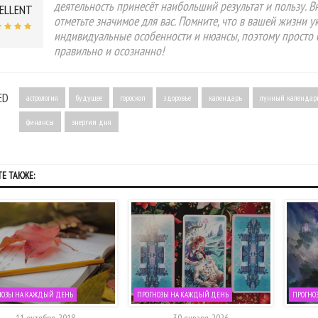
деятельность принесёт наибольший результат и пользу. 
ELLENT
отметьте значимое для вас. Помните, что в вашей жизни 
индивидуальные особенности и нюансы, поэтому просто 
правильно и осознанно!
ED
астрология
будущее
гороскоп
здоровье
календарь
лунный календар
финансы
энергии дня
Е ТАКЖЕ:
НОЗЫ НА КАЖДЫЙ ДЕНЬ
ПРОГНОЗЫ НА КАЖДЫЙ ДЕНЬ
ПРОГНО