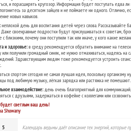
ться, и порасширять кругозор. Информация будет поступать едва ли 
 погонитесь за десятком зайцев и не поймаете ни одного. Отлично, е
ение новых навыков.
:
неплохой день для воспитания детей через слова. Рассказывайте бас
. Даже своенравные подростки будут прислушиваться к советам, бро
е с близкими, почему они поступили так или иначе, у кого какие желан
та и здоровье:
в среду рекомендуется обратить внимание на телесны
 или получили громадный синяк, не нужно отмахиваться, надеясь на 
ждений. Здравствующим людям тоже рекомендуется устроить сеанс 
.
аться спортом сегодня не самая лучшая идея, поскольку организму 
нцы под любимую музыку, лёгкая зарядка или растяжка не помешают.
льное взаимодействие:
день очень благоприятный для коммуникаций,
ляться с друзьями, задержаться в кофейне с коллегами или созвонить
 будет светлым ваш день!
na
Shuwany
5
Календарь ведьмы даёт описание тех энергий, которые пр