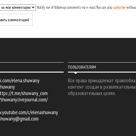
Notify me of followup comments via e-mail. You can also
subscribe
withou
ПОЛЬЗОВАТЕЛЯМ
k.com/elena.shuwany
Все права принадлежат правообла
shuwany
контент создан в развлекательны
ttps://t.me/shuwany_com
образовательных целях.
/shuwany.livejournal.com/
w.youtube.com/c/elenashuwany
.shuwany@gmail.com