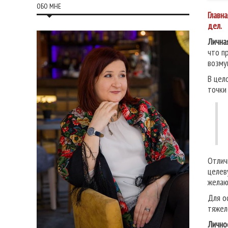
ОБО МНЕ
Главн
дел.
Лична
что п
возму
В цел
точки
Отлич
целев
желаю
Для о
тяжел
Лично