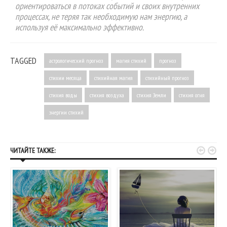
ориентироваться в потоках событий и своих внутренних
процессах, не теряя так необходимую нам энергию, а
используя её максимально эффективно.
TAGGED
астрологический прогноз
магия стихий
прогноз
стихии месяца
стихийная магия
стихийный прогноз
стихия воды
стихия воздуха
стихия Земли
стихия огня
энергии стихий


ЧИТАЙТЕ ТАКЖЕ: