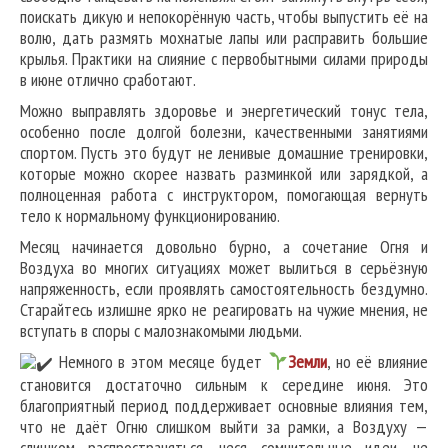
поискать дикую и непокорённую часть, чтобы выпустить её на
волю, дать размять мохнатые лапы или расправить большие
крылья. Практики на слияние с первобытными силами природы
в июне отлично сработают.
Можно выправлять здоровье и энергетический тонус тела,
особенно после долгой болезни, качественными занятиями
спортом. Пусть это будут не ленивые домашние тренировки,
которые можно скорее назвать разминкой или зарядкой, а
полноценная работа с инструктором, помогающая вернуть
тело к нормальному функционированию.
Месяц начинается довольно бурно, а сочетание Огня и
Воздуха во многих ситуациях может вылиться в серьёзную
напряженность, если проявлять самостоятельность бездумно.
Старайтесь излишне ярко не реагировать на чужие мнения, не
вступать в споры с малознакомыми людьми.
Немного в этом месяце будет
Земли
, но её влияние
становится достаточно сильным к середине июня. Это
благоприятный период поддерживает основные влияния тем,
что не даёт Огню слишком выйти за рамки, а Воздуху —
слишком распространяться, неся сомнительные идеи, не