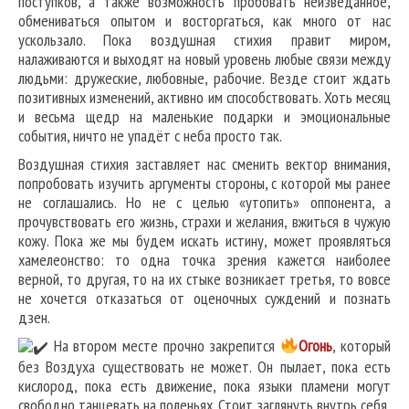
поступков, а также возможность пробовать неизведанное,
обмениваться опытом и восторгаться, как много от нас
ускользало. Пока воздушная стихия правит миром,
налаживаются и выходят на новый уровень любые связи между
людьми: дружеские, любовные, рабочие. Везде стоит ждать
позитивных изменений, активно им способствовать. Хоть месяц
и весьма щедр на маленькие подарки и эмоциональные
события, ничто не упадёт с неба просто так.
Воздушная стихия заставляет нас сменить вектор внимания,
попробовать изучить аргументы стороны, с которой мы ранее
не соглашались. Но не с целью «утопить» оппонента, а
прочувствовать его жизнь, страхи и желания, вжиться в чужую
кожу. Пока же мы будем искать истину, может проявляться
хамелеонство: то одна точка зрения кажется наиболее
верной, то другая, то на их стыке возникает третья, то вовсе
не хочется отказаться от оценочных суждений и познать
дзен.
На втором месте прочно закрепится
О
гонь
, который
без Воздуха существовать не может. Он пылает, пока есть
кислород, пока есть движение, пока языки пламени могут
свободно танцевать на поленьях. Стоит заглянуть внутрь себя,