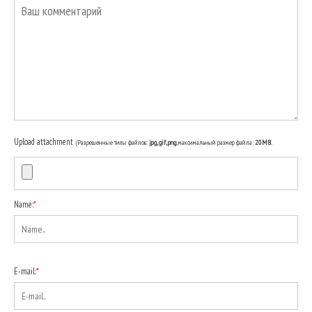
Upload attachment
(Разрешенные типы файлов:
jpg, gif, png
, максимальный размер файла:
20MB.
Name:
*
E-mail:
*