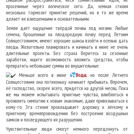
просеянные через логическое сито. Да, земная стихия
несколько тормозит принятие решений, но в то же время
делает их взвешенными и основательными.
Земля даёт ощущение твёрдой почвы под ногами. Любые
семена, брошенные на плодородную почву перед Летним
Солнцестоянием, имеют хорошие шансы взойти и осенью дать
плоды. Желательно планировать и начинать в июне не очень
длительные проекты. Без страха беритесь за сезонные
заработки, ищите возможность вложить средства, чтобы
превратить небольшие суммы во внушительные.
Меньше всего в июне
Воды
, но после Летнего
Солнцестояния она потихоньку начинает прибывать. Впрочем,
её господство, скорее всего, придётся на другой месяц. Пока
же мы можем испытывать приятные чувства, влюбляться и
проявлять симпатию к новым знакомым, даже привязываться к
кому-то. Эта стихия прокладывает дорожку к лёгкому и
приятному времяпровождению без построения воздушных
замков и последующего их разрушения.
Чувствительные люди смогут немного передохнуть от