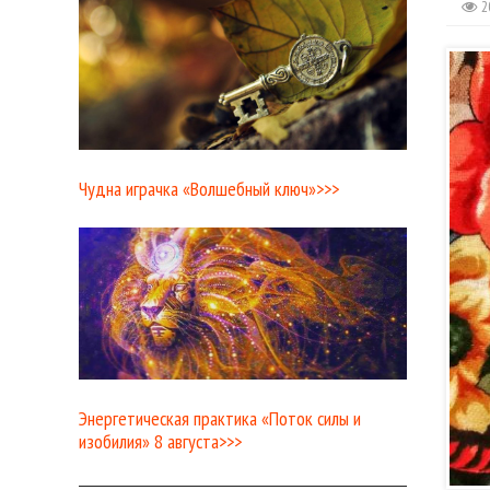
2
Чудна играчка «Волшебный ключ»>>>
Энергетическая практика «Поток силы и
изобилия» 8 августа>>>