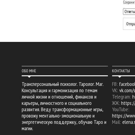
Сохранит
ОБО МНЕ
КОНТАКТЫ
Трансперсональный психолог. Таролог. Маг.
FB:
faceboo
Консультация и гармонизация по темам
VK:
vk.com/
личной жизни и отношений, финансов и
Telegram:
h
карьеры, личностного и социального
ЖЖ:
https:/
развития. Веду трансформационные игры,
YouTube:
провожу ментально-эмоциональную и
https://ww
энергетическую поддержку, обучаю Таро и
Mail:
elena
магии.