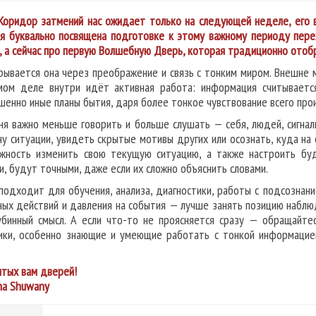
Коридор затмений нас ожидает только на следующей неделе, его в
я буквально посвящена подготовке к этому важному периоду пере
, а сейчас про первую Волшебную Дверь, которая традиционно отоб
рывается она через преображение и связь с тонким миром. Внешне м
мом деле внутри идёт активная работа: информация считываетс
шенно иные планы бытия, даря более тонкое чувствование всего про
ня важно меньше говорить и больше слушать — себя, людей, сигнал
ну ситуации, увидеть скрытые мотивы других или осознать, куда на
жность изменить свою текущую ситуацию, а также настроить буд
и, будут точными, даже если их сложно объяснить словами.
подходит для обучения, анализа, диагностики, работы с подсознани
ных действий и давления на события — лучше занять позицию наблю
убинный смысл. А если что-то не проясняется сразу — обращайт
ики, особенно знающие и умеющие работать с тонкой информацией
тых вам дверей!
na Shuwany