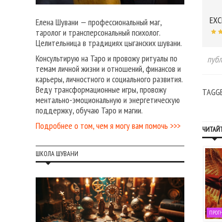
EXC
Елена Шувани — профессиональный маг,
таролог и трансперсональный психолог.
Целительница в традициях цыганских шувани.
Консультирую на Таро и провожу ритуалы по
публ
темам личной жизни и отношений, финансов и
карьеры, личностного и социального развития.
Веду трансформационные игры, провожу
TAGG
ментально-эмоциональную и энергетическую
поддержку, обучаю Таро и магии.
Подробнее о том, чем я могу вам помочь >>>
ЧИТАЙТ
ШКОЛА ШУВАНИ
ОГНОЗЫ НА КАЖДЫЙ ДЕНЬ
ПРОГНОЗЫ НА КАЖДЫЙ ДЕНЬ
ПРОГ