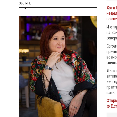
ОБО МНЕ
Хотя 
недел
позже
И отк
на са
совер
Сегод
причи
возмо
спешк
День 
актив
её гл
практ
вами.
Откры
© Ele