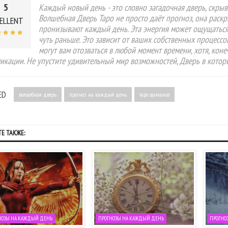
5
Каждый новый день - это словно загадочная дверь, скрыв
Волшебная Дверь Таро не просто даёт прогноз, она раск
ELLENT
пронизывают каждый день. Эта энергия может ощущаться н
чуть раньше. Это зависит от ваших собственных процесс
могут вам отозваться в любой момент времени, хотя, кон
икации. Не упустите удивительный мир возможностей, Дверь в котор
ED
волшебная дверь
прогноз на каждый день
таро шаманов
Е ТАКЖЕ:
НОЗЫ НА КАЖДЫЙ ДЕНЬ
ПРОГНОЗЫ НА КАЖДЫЙ ДЕНЬ
ПРОГНО