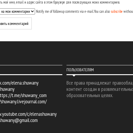
ь моё имя, email и адрес сайта в этом браузере для последующих моих комментариев.
Notify me of followup comments via e-mail. You can also
subscribe
withou
ПОЛЬЗОВАТЕЛЯМ
k.com/elena.shuwany
Все права принадлежат правообла
shuwany
контент создан в развлекательны
ttps://t.me/shuwany_com
образовательных целях.
/shuwany.livejournal.com/
w.youtube.com/c/elenashuwany
.shuwany@gmail.com