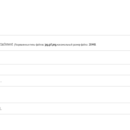
ttachment
(Разрешенные типы файлов:
jpg, gif, png
, максимальный размер файла:
20MB.