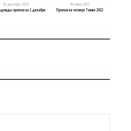
01 декабря, 2020
06 июля, 2022
дежды: прогноз на 1 декабря
Прогноз на четверг 7 июля 2022
Время дейс