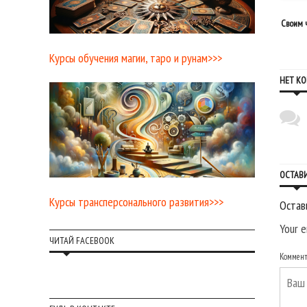
05 января, 2022
29 августа, 2017
я действовать: прогноз на среду 5
Время накопления ресурсов: прогноз на
Своим 
декабря
29 августа
Курсы обучения магии, таро и рунам>>>
НЕТ К
ОСТАВ
Курсы трансперсонального развития>>>
Остав
Your e
ЧИТАЙ FACEBOOK
Коммен