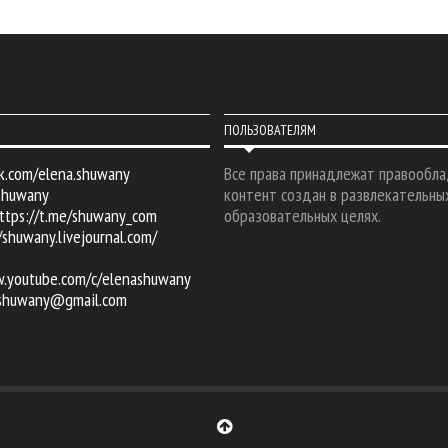
ПОЛЬЗОВАТЕЛЯМ
k.com/elena.shuwany
Все права принадлежат правообла
shuwany
контент создан в развлекательны
ttps://t.me/shuwany_com
образовательных целях.
/shuwany.livejournal.com/
w.youtube.com/c/elenashuwany
.shuwany@gmail.com