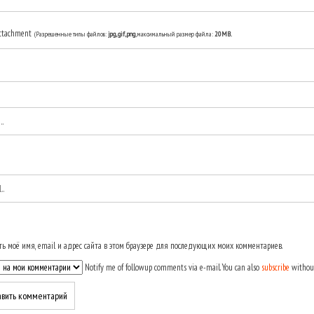
ttachment
(Разрешенные типы файлов:
jpg, gif, png
, максимальный размер файла:
20MB.
ь моё имя, email и адрес сайта в этом браузере для последующих моих комментариев.
Notify me of followup comments via e-mail. You can also
subscribe
withou