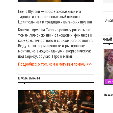
Елена Шувани — профессиональный маг,
таролог и трансперсональный психолог.
TAGG
Целительница в традициях цыганских шувани.
Консультирую на Таро и провожу ритуалы по
темам личной жизни и отношений, финансов и
ЧИТАЙТ
карьеры, личностного и социального развития.
Веду трансформационные игры, провожу
ментально-эмоциональную и энергетическую
поддержку, обучаю Таро и магии.
Подробнее о том, чем я могу вам помочь >>>
ШКОЛА ШУВАНИ
ОГНОЗЫ НА КАЖДЫЙ ДЕНЬ
ПРОГНОЗЫ НА КАЖДЫЙ ДЕНЬ
ПРОГ
08 декабря, 2020
24 декабря, 2019
щение от прошлого: прогноз на 8
Медленное время: прогноз на 24
Начало
декабря
декабря