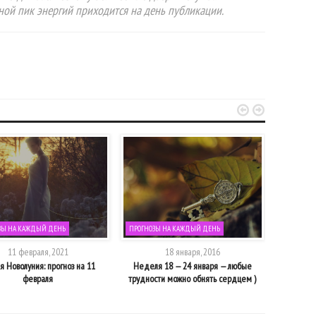
вной пик энергий приходится на день публикации.


ЗЫ НА КАЖДЫЙ ДЕНЬ
ПРОГНОЗЫ НА КАЖДЫЙ ДЕНЬ
ПРОГНОЗЫ
11 февраля, 2021
18 января, 2016
 Новолуния: прогноз на 11
Неделя 18 — 24 января — любые
Очищение 
февраля
трудности можно обнять сердцем )