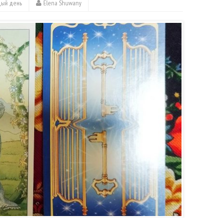
дый день
Elena Shuwany