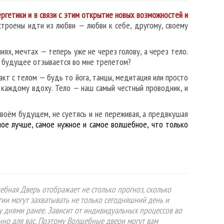
ргетики и в связи с этим открытие новых возможностей и
троены идти из любви — любви к себе, другому, своему
ях, мечтах — теперь уже не через голову, а через тело.
ое будущее отзывается во мне трепетом?
кт с телом — будь то йога, танцы, медитация или просто
к каждому вдоху. Тело — наш самый честный проводник, и
своём будущем, не суетясь и не переживая, а предвкушая
мое лучше, самое нужное и самое волшебное, что только
ебная Дверь отображает не столько прогноз, сколько
гии могут захватывать не только сегодняшний день и
у днями ранее. Зависит от индивидуальных процессов во
нно для вас. Поэтому Волшебные двери могут вам