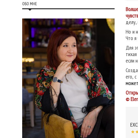
ОБО МНЕ
Волше
чувст
делу,
Но и 
Что я
Для э
тихая
если 
Созда
его, 
может
Откры
© Ele
EXC