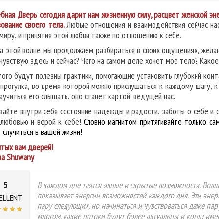
бная Дверь сегодня дарит нам жизненную силу, расцвет женской эне
вование своего тела.
Любые отношения и взаимодействия сейчас нас
 миру, и принятия этой любви также по отношению к себе.
на этой волне мы продолжаем разбираться в своих ощущениях, желани
 чувствую здесь и сейчас? Чего на самом деле хочет моё тело? Как
того будут полезны практики, помогающие установить глубокий конта
 прогулка, во время которой можно прислушаться к каждому шагу, 
научиться его слышать, оно станет картой, ведущей нас.
вайте внутри себя состояние надежды и радости, заботы о себе и 
с любовью и верой к себе!
Словно магнитом притягивайте только са
 случиться в вашей жизни!
тых вам дверей!
na Shuwany
5
В каждом дне таятся явные и скрытые возможности. Волш
показывает энергии возможностей каждого дня. Эти энер
ELLENT
пару следующих, но начинаться и чувствоваться даже пар
многом, какие потоки будут более актуальны и когда име