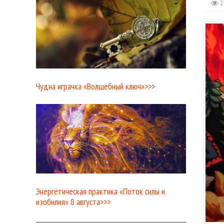
2
Чудна играчка «Волшебный ключ»>>>
Энергетическая практика «Поток силы и
изобилия» 8 августа>>>