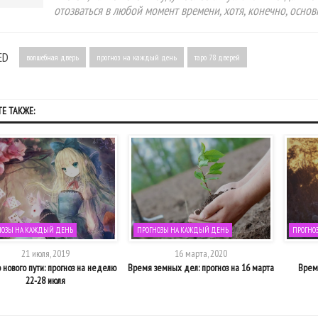
отозваться в любой момент времени, хотя, конечно, осно
ED
волшебная дверь
прогноз на каждый день
таро 78 дверей
Е ТАКЖЕ:
НОЗЫ НА КАЖДЫЙ ДЕНЬ
ПРОГНОЗЫ НА КАЖДЫЙ ДЕНЬ
ПРОГНО
21 июля, 2019
16 марта, 2020
 нового пути: прогноз на неделю
Время земных дел: прогноз на 16 марта
Время
22-28 июля