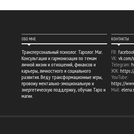
ОБО МНЕ
КОНТАКТЫ
Трансперсональный психолог. Таролог. Маг.
FB:
faceboo
Консультация и гармонизация по темам
VK:
vk.com/
личной жизни и отношений, финансов и
Telegram:
h
карьеры, личностного и социального
ЖЖ:
https:/
развития. Веду трансформационные игры,
YouTube:
провожу ментально-эмоциональную и
https://ww
энергетическую поддержку, обучаю Таро и
Mail:
elena
магии.