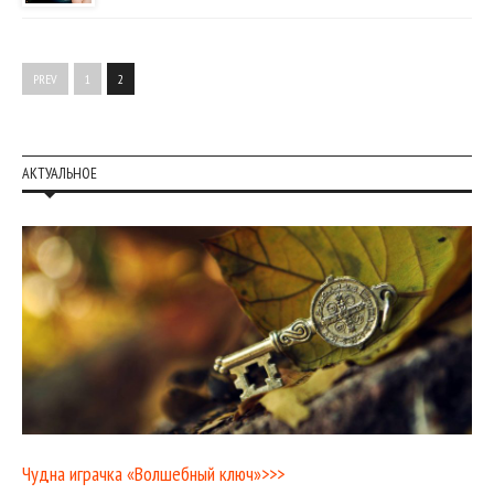
PREV
1
2
АКТУАЛЬНОЕ
Чудна играчка «Волшебный ключ»>>>