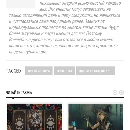
показывает энергии возможностей каждого
дня. Эти энергии могут захватывать не
только сегодняшний день и пару следующих, но начинаться
и чувствоваться даже пару днями ранее. Зависит от
индивидуальных процессов во многом, какие потоки будут
более актуальны и когда именно для вас. Поэтому
Волшебные двери могут вам отозваться в любой момент
времени, хотя, конечно, основной пик энергий приходится
на день публикации.
TAGGED
волшебная дверь
Песнь Духа
прогноз на каждый день


ЧИТАЙТЕ ТАКЖЕ: