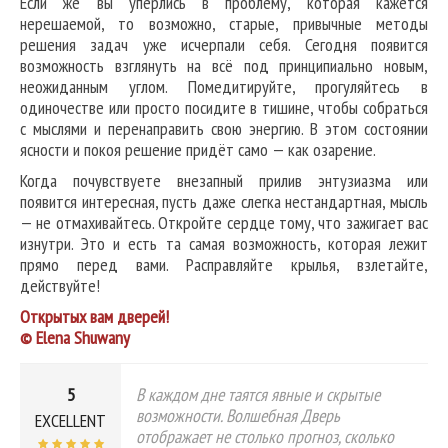
Если же вы упёрлись в проблему, которая кажется
нерешаемой, то возможно, старые, привычные методы
решения задач уже исчерпали себя. Сегодня появится
возможность взглянуть на всё под принципиально новым,
неожиданным углом. Помедитируйте, прогуляйтесь в
одиночестве или просто посидите в тишине, чтобы собраться
с мыслями и перенаправить свою энергию. В этом состоянии
ясности и покоя решение придёт само — как озарение.
Когда почувствуете внезапный прилив энтузиазма или
появится интересная, пусть даже слегка нестандартная, мысль
— не отмахивайтесь. Откройте сердце тому, что зажигает вас
изнутри. Это и есть та самая возможность, которая лежит
прямо перед вами. Расправляйте крылья, взлетайте,
действуйте!
Открытых вам дверей!
© Elena Shuwany
5
В каждом дне таятся явные и скрытые
возможности. Волшебная Дверь
EXCELLENT
отображает не столько прогноз, сколько