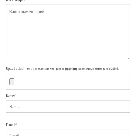
Upload attachment
(Разрешенные типы файлов:
jpg, gif, png
, максимальный размер файла:
20MB.
Name:
*
E-mail:
*